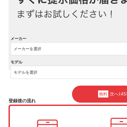
メーカー
モデル
次へ(45
無料
登録後の流れ