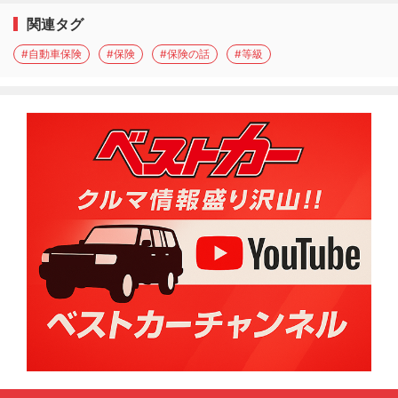
関連タグ
#自動車保険
#保険
#保険の話
#等級