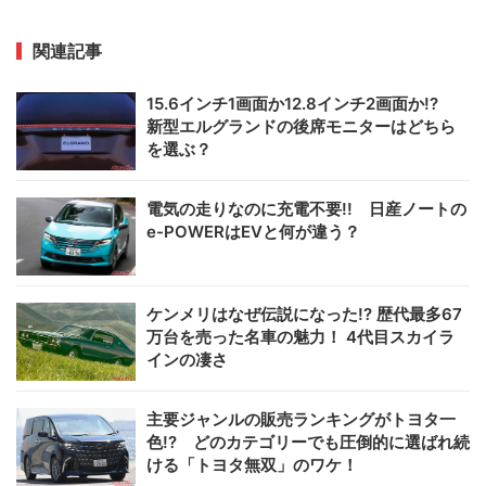
関連記事
15.6インチ1画面か12.8インチ2画面か!?
新型エルグランドの後席モニターはどちら
を選ぶ？
電気の走りなのに充電不要!! 日産ノートの
e-POWERはEVと何が違う？
ケンメリはなぜ伝説になった!? 歴代最多67
万台を売った名車の魅力！ 4代目スカイラ
インの凄さ
主要ジャンルの販売ランキングがトヨタ一
色!? どのカテゴリーでも圧倒的に選ばれ続
ける「トヨタ無双」のワケ！