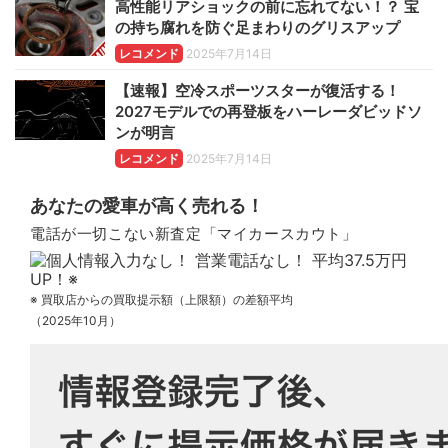
高性能リアショックの前に忘れてない！？ 宝
の持ち腐れを防ぐ足まわりのグリスアップ
レコメンド
2025年7月14日
【速報】空冷スポーツスターが復活する！
2027モデルでの再登板をハーレーダビッドソ
ンが明言
レコメンド
2025年7月14日
あなたの愛車が高く売れる！
電話が一切こない新査定「マイカースカウト」
※ 買取店からの買取提示額（上限額）の差額平均
（2025年10月）