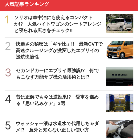
人気記事ランキング
1
ソリオは車中泊にも使えるコンパクト
か!? 人気ハイトワゴンのシートアレンジ
と寝られる広さをチェック!!
2
快適さの秘密は「ギヤ比」!! 最新CVTで
高速クルージングが激変したエブリイの
巡航快適性
3
セカンドカーにエブリイ最強説!? 何で
もこなす万能サブ機の活用術とは!?
4
昔は正解でも今は逆効果!? 愛車を傷め
る「思い込みケア」3選
5
ウォッシャー液は水道水で代用しちゃダ
メ!? 意外と知らない正しい使い方