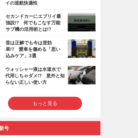
イの巡航快適性
3
セカンドカーにエブリイ最
強説!? 何でもこなす万能
サブ機の活用術とは!?
4
昔は正解でも今は逆効
果!? 愛車を傷める「思い
込みケア」3選
5
ウォッシャー液は水道水で
代用しちゃダメ!? 意外と知
らない正しい使い方
もっと見る
新号