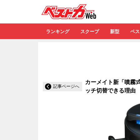
自動車情報誌「ベ
ランキング
スクープ
新型
ベス
カーメイト新「噴霧
記事ページへ
ッチ切替できる理由