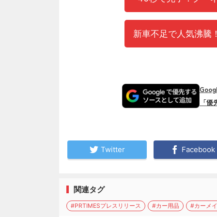
新車不足で人気沸騰！
Goo
「優
Twitter
Facebook
関連タグ
#PRTIMESプレスリリース
#カー用品
#カーメ