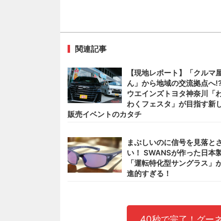
関連記事
【現地レポート】「クルマ
ん」から地域の交流拠点へ
ウエインズトヨタ神奈川「
わくフェスタ」が目指す新
販売イベントのカタチ
まぶしいのに信号を見落と
い！ SWANSが作った日本
「運転特化型サングラス」
進的すぎる！
40秒で完了！グー