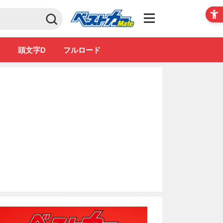
Club
ン
頭文字D
フルロード