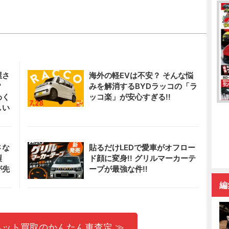
屋さ
海外の軽EVは不安？ そんな悩
!?
みを解消するBYDラッコの「ラ
わく
ッコ楽」が安心すぎる!!
しい
さな
貼るだけLEDで愛車がオフロー
製
ド顔に変身!! グリルマーカーテ
が先
ープが最強な件!!
編
ネット買取のかんたん車査定 ≫