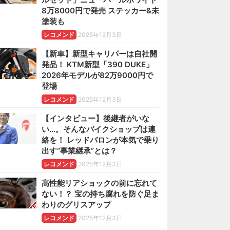
8万8000円で発売 ステッカー&未
塗装も
レコメンド
2025年12月3日
【新車】新型キャリパーは自社開
発品！ KTM新型「390 DUKE」
2026年モデルが82万9000円で
登場
レコメンド
2025年12月3日
【インタビュー】後継者がいな
い…。そんなバイクショップは連
絡を！ レッドバロンが本気で乗り
出す“事業継承”とは？
レコメンド
2025年12月3日
高性能リアショックの前に忘れて
ない！？ 宝の持ち腐れを防ぐ足ま
わりのグリスアップ
レコメンド
2025年12月3日