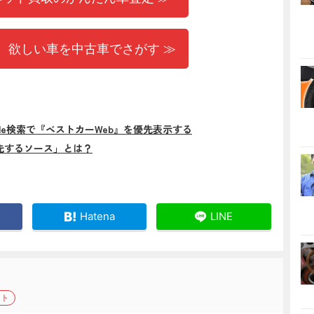
 欲しい車を中古車でさがす ≫
gle検索で『ベストカーWeb』を優先表示する
先するソース」とは？
Hatena
LINE
イト