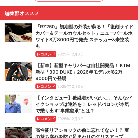
編集部オススメ
「RZ250」初期型の外装が蘇る！「復刻サイド
カバー＆テールカウルセット」ニューパールホ
ワイト8万8000円で発売 ステッカー&未塗装
も
レコメンド
2025年12月3日
【新車】新型キャリパーは自社開発品！ KTM
新型「390 DUKE」2026年モデルが82万
9000円で登場
レコメンド
2025年12月3日
【インタビュー】後継者がいない…。そんなバ
イクショップは連絡を！ レッドバロンが本気
で乗り出す“事業継承”とは？
レコメンド
2025年12月3日
高性能リアショックの前に忘れてない！？ 宝
の持ち腐れを防ぐ足まわりのグリスアップ