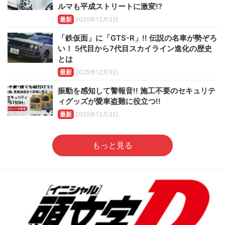
ルマも平成ストリートに激変!?
最新
2025年12月3日
「鉄仮面」に「GTS-R」!! 伝説の名車が勢ぞろ
い！ 5代目から7代目スカイライン進化の歴史
とは
最新
2025年12月3日
振動を感知して警報音!! 施工不要のセキュリテ
ィグッズが愛車盗難に役立つ!!
最新
2025年12月3日
もっと見る