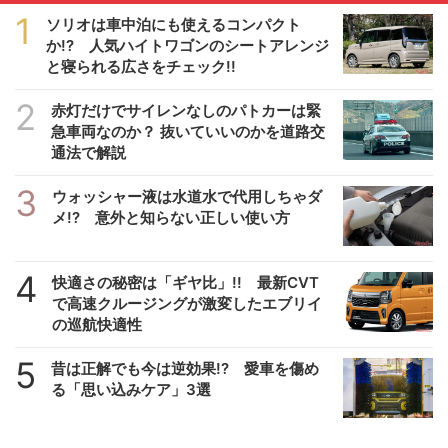
1
ソリオは車中泊にも使えるコンパクト
か!? 人気ハイトワゴンのシートアレンジ
と寝られる広さをチェック!!
2
赤灯だけでサイレンなしのパトカーは緊
急車両なのか？ 抜いていいのかを道路交
通法で解説
3
ウォッシャー液は水道水で代用しちゃダ
メ!? 意外と知らない正しい使い方
4
快適さの秘密は「ギヤ比」!! 最新CVT
で高速クルージングが激変したエブリイ
の巡航快適性
5
昔は正解でも今は逆効果!? 愛車を傷め
る「思い込みケア」3選