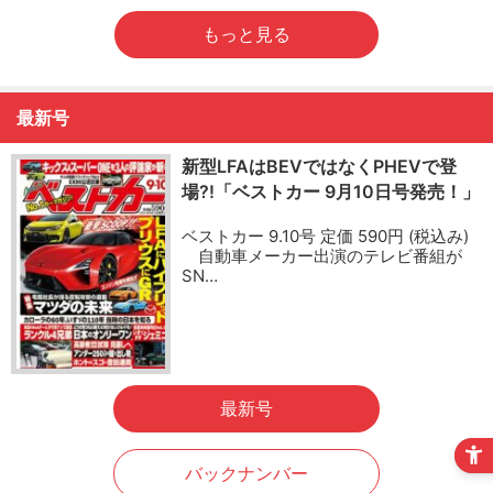
もっと見る
最新号
新型LFAはBEVではなくPHEVで登
場?!「ベストカー 9月10日号発売！」
ベストカー 9.10号 定価 590円 (税込み)
自動車メーカー出演のテレビ番組が
SN…
最新号
バックナンバー