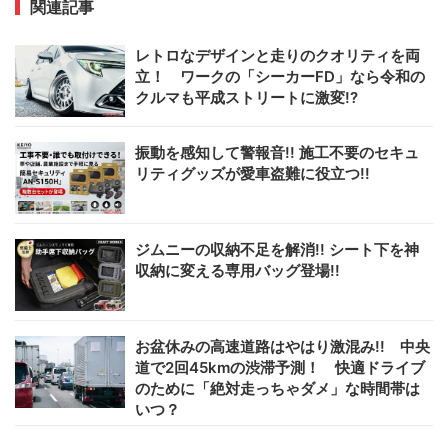
関連記事
レトロなデザインと走りのクオリティを両
立！ ワークの「シーカーFD」なら令和の
クルマも平成ストリートに激変!?
振動を感知して警報音!! 施工不要のセキュ
リティグッズが愛車盗難に役立つ!!
ジムニーの収納不足を解消!! シート下を神
収納に変える専用バッグ登場!!
お盆休みの高速道路はやはり激混み!! 中央
道で2回45kmの渋滞予測！ 快適ドライブ
のために「絶対走っちゃダメ」な時間帯は
いつ？