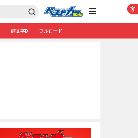
Club
ン
頭文字D
フルロード