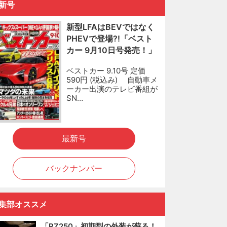
新号
新型LFAはBEVではなく
PHEVで登場?!「ベスト
カー 9月10日号発売！」
ベストカー 9.10号 定価
590円 (税込み) 自動車メ
ーカー出演のテレビ番組が
SN…
最新号
バックナンバー
集部オススメ
「RZ250」初期型の外装が蘇る！