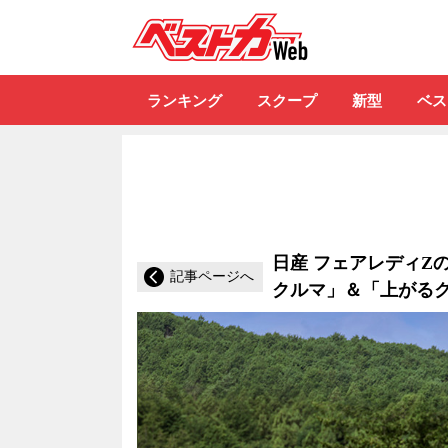
自動車情報誌「ベ
ランキング
スクープ
新型
ベス
日産 フェアレディZの
記事ページへ
クルマ」＆「上がる