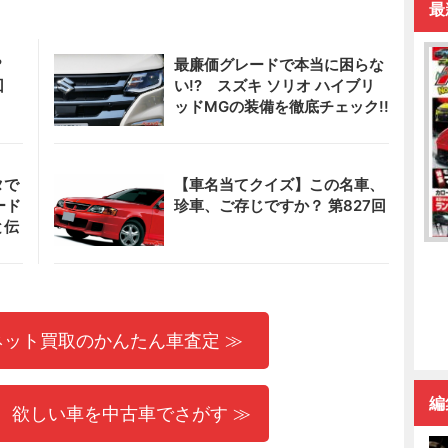
最
?
最廉価グレードで本当に困らな
回
い!? スズキ ソリオ ハイブリ
ッドMGの装備を徹底チェック!!
タで
【車名当てクイズ】この名車、
ード
珍車、ご存じですか？ 第827回
と伝
ネット買取のかんたん車査定 ≫
編
 欲しい車を中古車でさがす ≫