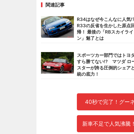
関連記事
R34はなぜ今こんなに人気!
R33の反省を生かした原点
帰！ 最後の「RBスカイライ
ン」魅了とは
スポーツカー部門ではトヨ
すら勝てない!? マツダ ロ
スターが誇る圧倒的シェア
統の底力！
40秒で完了！グー
新車不足で人気沸騰！