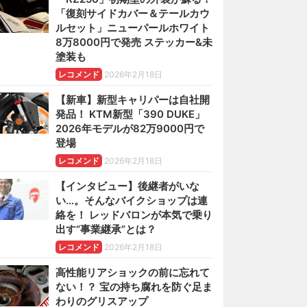
「復刻サイドカバー＆テールカウ
ルセット」ニューパールホワイト
8万8000円で発売 ステッカー&未
塗装も
レコメンド
2026年2月18日
【新車】新型キャリパーは自社開
発品！ KTM新型「390 DUKE」
2026年モデルが82万9000円で
登場
レコメンド
2026年2月18日
【インタビュー】後継者がいな
い…。そんなバイクショップは連
絡を！ レッドバロンが本気で乗り
出す“事業継承”とは？
レコメンド
2026年2月18日
高性能リアショックの前に忘れて
ない！？ 宝の持ち腐れを防ぐ足ま
わりのグリスアップ