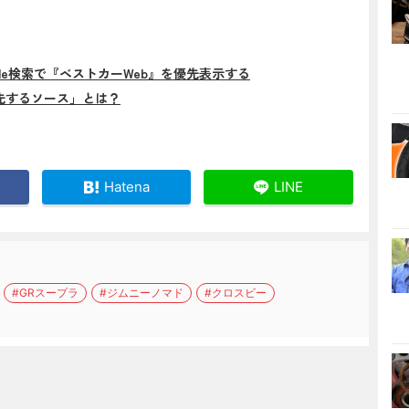
gle検索で『ベストカーWeb』を優先表示する
先するソース」とは？
Hatena
LINE
#GRスープラ
#ジムニーノマド
#クロスビー