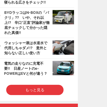
寝られる広さをチェック!!
3
BYDラッコはN-BOXの「パ
クリ」?? いや、それ以
上!? 辛口”正直”評論家が徹
底チェックして分かった隠
れた真価!!
4
ウォッシャー液は水道水で
代用しちゃダメ!? 意外と
知らない正しい使い方
5
電気の走りなのに充電不
要!! 日産ノートのe-
POWERはEVと何が違う？
もっと見る