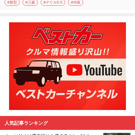
#新型
#三菱
#デリカD:5
#内装
人気記事ランキング