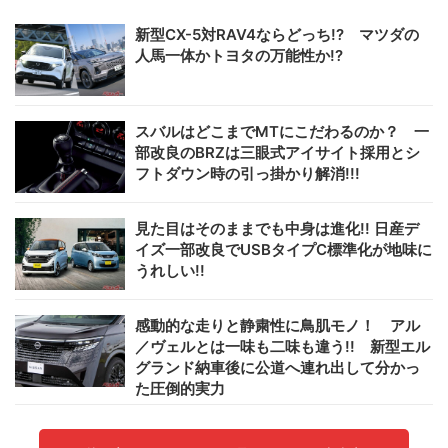
新型CX-5対RAV4ならどっち!? マツダの
人馬一体かトヨタの万能性か!?
スバルはどこまでMTにこだわるのか？ 一
部改良のBRZは三眼式アイサイト採用とシ
フトダウン時の引っ掛かり解消!!!
見た目はそのままでも中身は進化!! 日産デ
イズ一部改良でUSBタイプC標準化が地味に
うれしい!!
感動的な走りと静粛性に鳥肌モノ！ アル
／ヴェルとは一味も二味も違う!! 新型エル
グランド納車後に公道へ連れ出して分かっ
た圧倒的実力