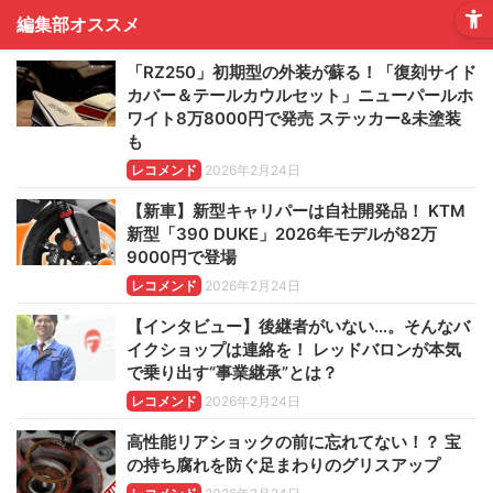
編集部オススメ
「RZ250」初期型の外装が蘇る！「復刻サイド
カバー＆テールカウルセット」ニューパールホ
ワイト8万8000円で発売 ステッカー&未塗装
も
レコメンド
2026年2月24日
【新車】新型キャリパーは自社開発品！ KTM
新型「390 DUKE」2026年モデルが82万
9000円で登場
レコメンド
2026年2月24日
【インタビュー】後継者がいない…。そんなバ
イクショップは連絡を！ レッドバロンが本気
で乗り出す“事業継承”とは？
レコメンド
2026年2月24日
高性能リアショックの前に忘れてない！？ 宝
の持ち腐れを防ぐ足まわりのグリスアップ