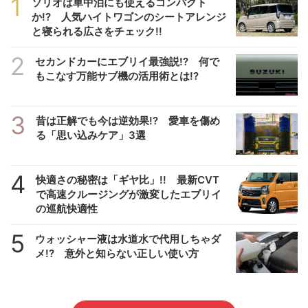
1
ソリオは車中泊にも使えるコンパクト
か!? 人気ハイトワゴンのシートアレンジ
と寝られる広さをチェック!!
2
セカンドカーにエブリイ最強説!? 何で
もこなす万能サブ機の活用術とは!?
3
昔は正解でも今は逆効果!? 愛車を傷め
る「思い込みケア」3選
4
快適さの秘密は「ギヤ比」!! 最新CVT
で高速クルージングが激変したエブリイ
の巡航快適性
5
ウォッシャー液は水道水で代用しちゃダ
メ!? 意外と知らない正しい使い方