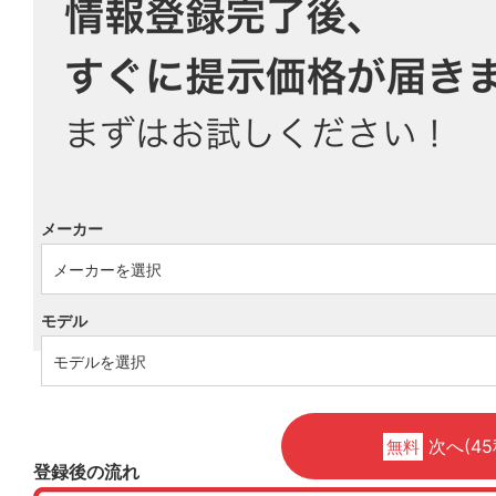
メーカー
モデル
次へ(45
無料
登録後の流れ