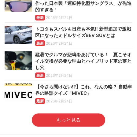
作った日本製「運転特化型サングラス」が先進
的すぎる！
最新
2026年2月24日
トヨタもスバルも日産も本気!! 新型追加で激戦
区になったミドルサイズBEV SUVとは
最新
2026年2月24日
猛暑でクルマが悲鳴をあげている！ 夏こそオ
イル交換が必要な理由とハイブリッド車の落と
し穴
最新
2026年2月24日
【今さら聞けない!?】これ、なんの略？ 自動車
界の略語クイズ「MIVEC」
最新
2026年2月24日
もっと見る