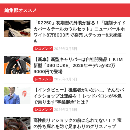
編集部オススメ
「RZ250」初期型の外装が蘇る！「復刻サイド
カバー＆テールカウルセット」ニューパールホ
ワイト8万8000円で発売 ステッカー&未塗装
も
レコメンド
2026年3月5日
【新車】新型キャリパーは自社開発品！ KTM
新型「390 DUKE」2026年モデルが82万
9000円で登場
レコメンド
2026年3月5日
【インタビュー】後継者がいない…。そんなバ
イクショップは連絡を！ レッドバロンが本気
で乗り出す“事業継承”とは？
レコメンド
2026年3月5日
高性能リアショックの前に忘れてない！？ 宝
の持ち腐れを防ぐ足まわりのグリスアップ