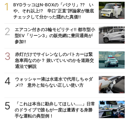
1
BYDラッコはN-BOXの「パクリ」?? い
や、それ以上!? 辛口”正直”評論家が徹底
チェックして分かった隠れた真価!!
2
エアコン付きの3輪モビリティ!! 都市型小
型EV「リーン3」の販売網に豊田通商が
参加!!
3
赤灯だけでサイレンなしのパトカーは緊
急車両なのか？ 抜いていいのかを道路交
通法で解説
4
ウォッシャー液は水道水で代用しちゃダ
メ!? 意外と知らない正しい使い方
5
「これは本当に勘弁してほしい……」日常
のドライブで誰もが一度は遭遇する身勝
手な運転の典型例！