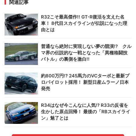
関連記事
R32こそ最高傑作!! GT-R復活を支えた名
車！ 8代目スカイラインが伝説になった理
由とは
普通なら絶対に実現しない夢の競演!? クル
マ界の伝説的な一戦となった「異種格闘技
バトル」の裏側を激白!!
約800万円!? 245馬力のVCターボと最新プ
ロパイロット採用！ 新型日産ムラーノ日本
発売
R34はなぜ今こんなに人気!? R33の反省を
生かした原点回帰！ 最後の「RBスカイライ
ン」魅了とは