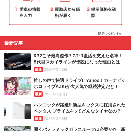
提供：carview!
最新記事
R32こそ最高傑作!! GT-R復活を支えた名車！
8代目スカイラインが伝説になった理由とは
最新
2026年3月5日
推しの声で快適ドライブ!! Yahoo！カーナビ×
ホロライブAZKiが大人気で継続決定だと！
最新
2026年3月5日
ハンコックが躍進!! 新型キックスに採用された
ベンタス プライム4ってどんなタイヤなの？
最新
2026年3月5日
開くパノラミックガラスルーフは必要か!? 新