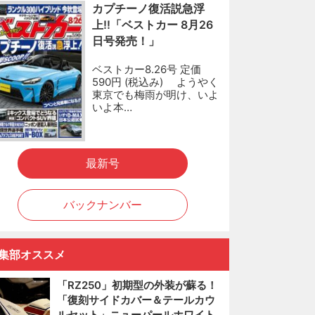
カプチーノ復活説急浮
上!!「ベストカー 8月26
日号発売！」
ベストカー8.26号 定価
590円 (税込み) ようやく
東京でも梅雨が明け、いよ
いよ本…
最新号
バックナンバー
集部オススメ
「RZ250」初期型の外装が蘇る！
「復刻サイドカバー＆テールカウ
ルセット」ニューパールホワイト