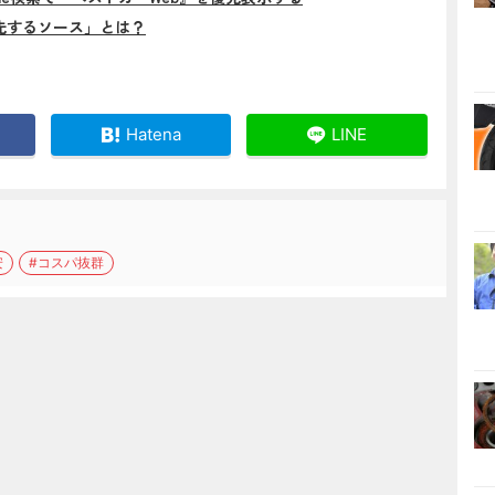
先するソース」とは？
Hatena
LINE
安
#コスパ抜群