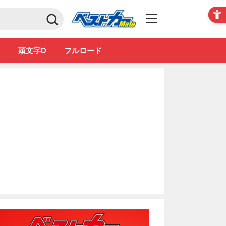
Club
ン
頭文字D
フルロード