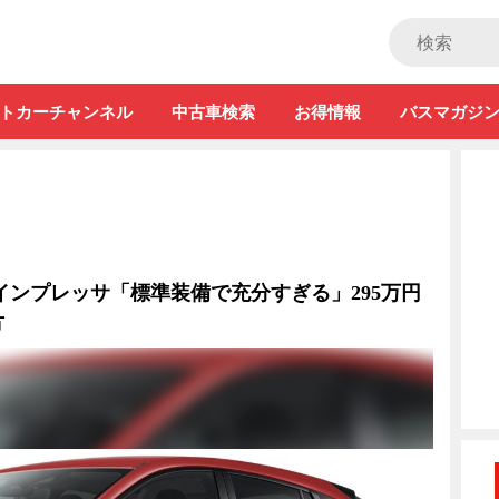
ストカー」
トカーチャンネル
中古車検索
お得情報
バスマガジ
インプレッサ「標準装備で充分すぎる」295万円
方