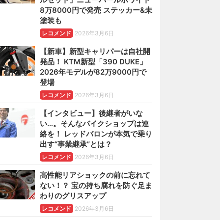
8万8000円で発売 ステッカー&未
塗装も
レコメンド
2026年3月6日
【新車】新型キャリパーは自社開
発品！ KTM新型「390 DUKE」
2026年モデルが82万9000円で
登場
レコメンド
2026年3月6日
【インタビュー】後継者がいな
い…。そんなバイクショップは連
絡を！ レッドバロンが本気で乗り
出す“事業継承”とは？
レコメンド
2026年3月6日
高性能リアショックの前に忘れて
ない！？ 宝の持ち腐れを防ぐ足ま
わりのグリスアップ
レコメンド
2026年3月6日