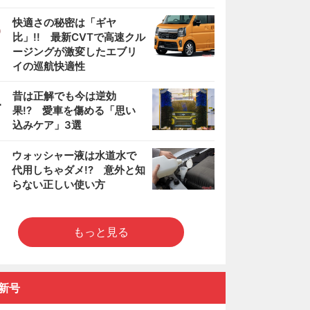
3
快適さの秘密は「ギヤ
比」!! 最新CVTで高速クル
ージングが激変したエブリ
イの巡航快適性
4
昔は正解でも今は逆効
果!? 愛車を傷める「思い
込みケア」3選
5
ウォッシャー液は水道水で
代用しちゃダメ!? 意外と知
らない正しい使い方
もっと見る
新号