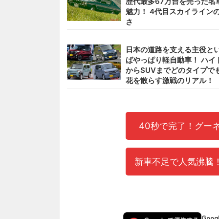
歴代最多67万台を売った名
魅力！ 4代目スカイライン
さ
日本の道路を支える主役と
ばやっぱり軽自動車！ ハイ
からSUVまでどのタイプで
花を散らす激戦のリアル！
40秒で完了！グー
新車不足で人気沸騰！
Goo