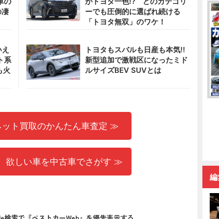
車の
がトヨタ一色!? どのカテゴリ
の凄
ーでも圧倒的に選ばれ続ける
「トヨタ無双」のワケ！
いえ
トヨタもスバルも日産も本気!!
ト系
新型追加で激戦区になったミド
も火
ルサイズBEV SUVとは
ネット買取のかんたん車査定 ≫
 欲しい車を中古車でさがす ≫
編
gle検索で『ベストカーWeb』を優先表示する