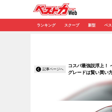
自動車情報誌「ベ
ランキング
スクープ
新型
ベス
コスパ最強説浮上！ 
記事ページへ
グレードは賢い買い