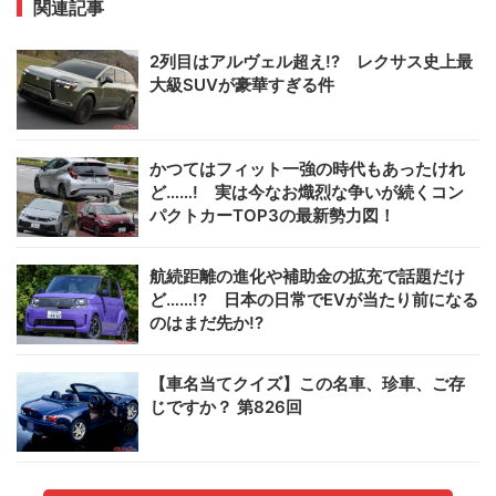
関連記事
2列目はアルヴェル超え!? レクサス史上最
大級SUVが豪華すぎる件
かつてはフィット一強の時代もあったけれ
ど……! 実は今なお熾烈な争いが続くコン
パクトカーTOP3の最新勢力図！
航続距離の進化や補助金の拡充で話題だけ
ど……!? 日本の日常でEVが当たり前になる
のはまだ先か!?
【車名当てクイズ】この名車、珍車、ご存
じですか？ 第826回