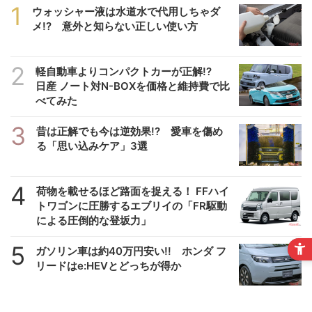
1
ウォッシャー液は水道水で代用しちゃダ
メ!? 意外と知らない正しい使い方
2
軽自動車よりコンパクトカーが正解!?
日産 ノート対N-BOXを価格と維持費で比
べてみた
3
昔は正解でも今は逆効果!? 愛車を傷め
る「思い込みケア」3選
4
荷物を載せるほど路面を捉える！ FFハイ
トワゴンに圧勝するエブリイの「FR駆動
による圧倒的な登坂力」
5
ガソリン車は約40万円安い!! ホンダ フ
リードはe:HEVとどっちが得か