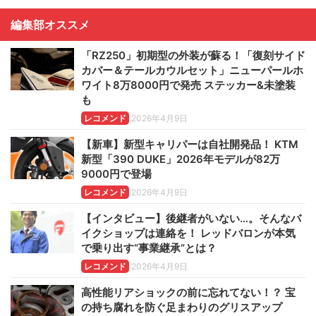
編集部オススメ
「RZ250」初期型の外装が蘇る！「復刻サイド
カバー＆テールカウルセット」ニューパールホ
ワイト8万8000円で発売 ステッカー&未塗装
も
レコメンド
2026年4月9日
【新車】新型キャリパーは自社開発品！ KTM
新型「390 DUKE」2026年モデルが82万
9000円で登場
レコメンド
2026年4月9日
【インタビュー】後継者がいない…。そんなバ
イクショップは連絡を！ レッドバロンが本気
で乗り出す“事業継承”とは？
レコメンド
2026年4月9日
高性能リアショックの前に忘れてない！？ 宝
の持ち腐れを防ぐ足まわりのグリスアップ