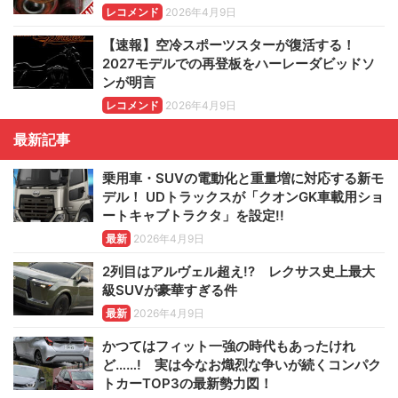
レコメンド
2026年4月9日
【速報】空冷スポーツスターが復活する！
2027モデルでの再登板をハーレーダビッドソ
ンが明言
レコメンド
2026年4月9日
最新記事
乗用車・SUVの電動化と重量増に対応する新モ
デル！ UDトラックスが「クオンGK車載用ショ
ートキャブトラクタ」を設定!!
最新
2026年4月9日
2列目はアルヴェル超え!? レクサス史上最大
級SUVが豪華すぎる件
最新
2026年4月9日
かつてはフィット一強の時代もあったけれ
ど……! 実は今なお熾烈な争いが続くコンパク
トカーTOP3の最新勢力図！