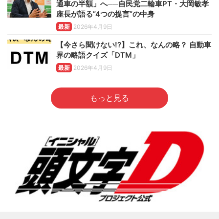
通車の半額」へ──自民党二輪車PT・大岡敏孝
座長が語る”4つの提言”の中身
最新
2026年4月9日
【今さら聞けない!?】これ、なんの略？ 自動車
界の略語クイズ「DTM」
最新
2026年4月9日
もっと見る