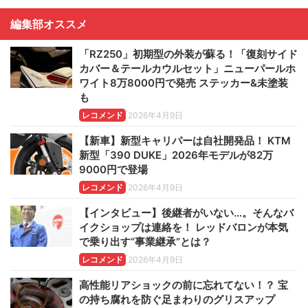
編集部オススメ
「RZ250」初期型の外装が蘇る！「復刻サイド
カバー＆テールカウルセット」ニューパールホ
ワイト8万8000円で発売 ステッカー&未塗装
も
レコメンド
2026年4月9日
【新車】新型キャリパーは自社開発品！ KTM
新型「390 DUKE」2026年モデルが82万
9000円で登場
レコメンド
2026年4月9日
【インタビュー】後継者がいない…。そんなバ
イクショップは連絡を！ レッドバロンが本気
で乗り出す“事業継承”とは？
レコメンド
2026年4月9日
高性能リアショックの前に忘れてない！？ 宝
の持ち腐れを防ぐ足まわりのグリスアップ