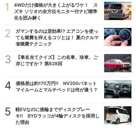
1
4WDだけ価格が大きく上がるワケ！ ス
ズキ ソリオの全方位モニター付ナビ標準
化を読み解く
2
ガマンするのは逆効果!? エアコンを使っ
ても燃費を抑えるコツとは！ 夏のクルマ
省燃費テクニック
3
【車名当てクイズ】この名車、珍車、ご
存じですか？ 第828回
4
価格差は約170万円!! NV200バネット
マイルームとマルチベッドは何が違う？
5
軽EVなのに後輪までディスクブレー
キ!! BYDラッコが4輪ディスクを採用し
た理由