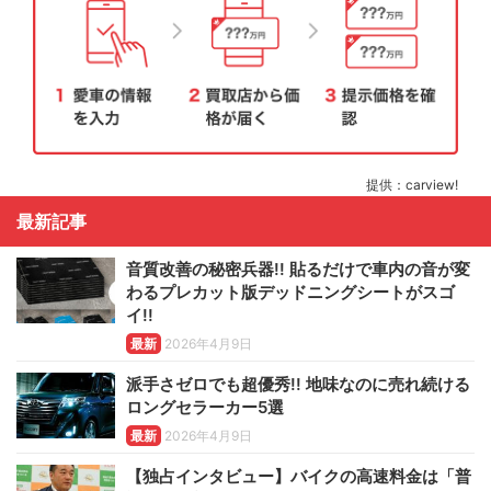
提供：carview!
最新記事
音質改善の秘密兵器!! 貼るだけで車内の音が変
わるプレカット版デッドニングシートがスゴ
イ!!
最新
2026年4月9日
派手さゼロでも超優秀!! 地味なのに売れ続ける
ロングセラーカー5選
最新
2026年4月9日
【独占インタビュー】バイクの高速料金は「普