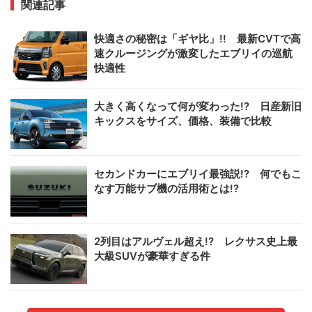
関連記事
快適さの秘密は「ギヤ比」!! 最新CVTで高
速クルージングが激変したエブリイの巡航
快適性
大きく高くなって何が変わった!? 日産新旧
キックスをサイズ、価格、装備で比較
セカンドカーにエブリイ最強説!? 何でもこ
なす万能サブ機の活用術とは!?
2列目はアルヴェル超え!? レクサス史上最
大級SUVが豪華すぎる件