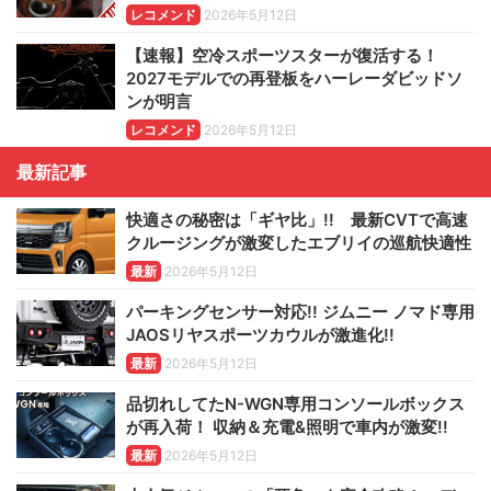
レコメンド
2026年5月12日
【速報】空冷スポーツスターが復活する！
2027モデルでの再登板をハーレーダビッドソ
ンが明言
レコメンド
2026年5月12日
最新記事
快適さの秘密は「ギヤ比」!! 最新CVTで高速
クルージングが激変したエブリイの巡航快適性
最新
2026年5月12日
パーキングセンサー対応!! ジムニー ノマド専用
JAOSリヤスポーツカウルが激進化!!
最新
2026年5月12日
品切れしてたN-WGN専用コンソールボックス
が再入荷！ 収納＆充電&照明で車内が激変!!
最新
2026年5月12日