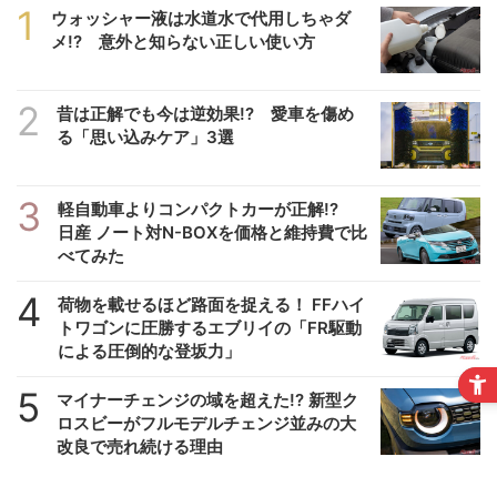
1
ウォッシャー液は水道水で代用しちゃダ
メ!? 意外と知らない正しい使い方
2
昔は正解でも今は逆効果!? 愛車を傷め
る「思い込みケア」3選
3
軽自動車よりコンパクトカーが正解!?
日産 ノート対N-BOXを価格と維持費で比
べてみた
4
荷物を載せるほど路面を捉える！ FFハイ
トワゴンに圧勝するエブリイの「FR駆動
による圧倒的な登坂力」
5
マイナーチェンジの域を超えた!? 新型ク
ロスビーがフルモデルチェンジ並みの大
改良で売れ続ける理由