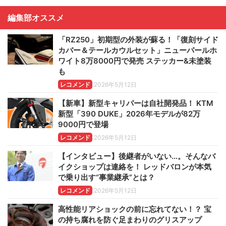
編集部オススメ
「RZ250」初期型の外装が蘇る！「復刻サイド
カバー＆テールカウルセット」ニューパールホ
ワイト8万8000円で発売 ステッカー&未塗装
も
レコメンド
2026年5月12日
【新車】新型キャリパーは自社開発品！ KTM
新型「390 DUKE」2026年モデルが82万
9000円で登場
レコメンド
2026年5月12日
【インタビュー】後継者がいない…。そんなバ
イクショップは連絡を！ レッドバロンが本気
で乗り出す“事業継承”とは？
レコメンド
2026年5月12日
高性能リアショックの前に忘れてない！？ 宝
の持ち腐れを防ぐ足まわりのグリスアップ