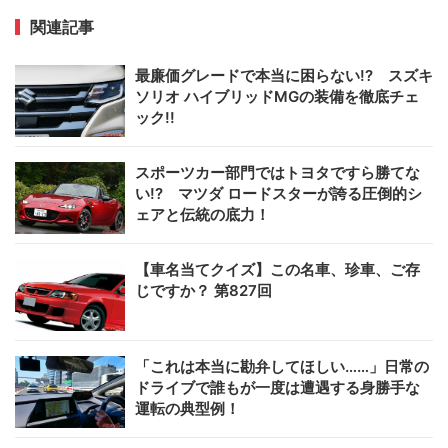
関連記事
最廉価グレードで本当に困らない!? スズキ
ソリオ ハイブリッドMGの装備を徹底チェ
ック!!
スポーツカー部門ではトヨタですら勝てな
い!? マツダ ロードスターが誇る圧倒的シ
ェアと伝統の底力！
【車名当てクイズ】この名車、珍車、ご存
じですか？ 第827回
「これは本当に勘弁してほしい……」日常の
ドライブで誰もが一度は遭遇する身勝手な
運転の典型例！