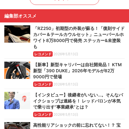
編集部オススメ
「RZ250」初期型の外装が蘇る！「復刻サイド
カバー＆テールカウルセット」ニューパールホ
ワイト8万8000円で発売 ステッカー&未塗装
も
レコメンド
2026年5月13日
【新車】新型キャリパーは自社開発品！ KTM
新型「390 DUKE」2026年モデルが82万
9000円で登場
レコメンド
2026年5月13日
【インタビュー】後継者がいない…。そんなバ
イクショップは連絡を！ レッドバロンが本気
で乗り出す“事業継承”とは？
レコメンド
2026年5月13日
高性能リアショックの前に忘れてない！？ 宝