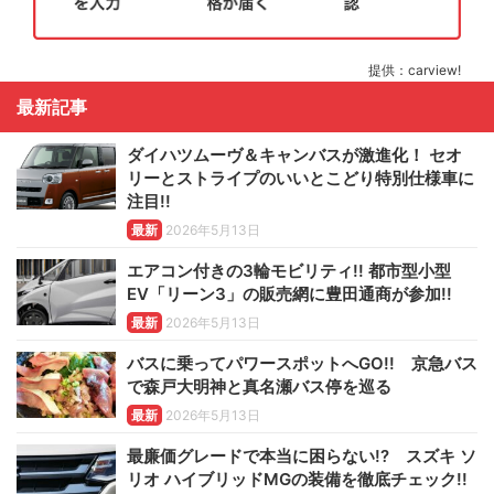
提供：carview!
最新記事
ダイハツムーヴ＆キャンバスが激進化！ セオ
リーとストライプのいいとこどり特別仕様車に
注目!!
最新
2026年5月13日
エアコン付きの3輪モビリティ!! 都市型小型
EV「リーン3」の販売網に豊田通商が参加!!
最新
2026年5月13日
バスに乗ってパワースポットへGO!! 京急バス
で森戸大明神と真名瀬バス停を巡る
最新
2026年5月13日
最廉価グレードで本当に困らない!? スズキ ソ
リオ ハイブリッドMGの装備を徹底チェック!!