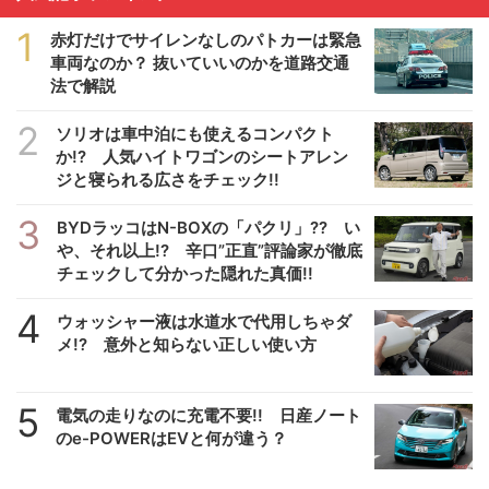
1
赤灯だけでサイレンなしのパトカーは緊急
車両なのか？ 抜いていいのかを道路交通
法で解説
2
ソリオは車中泊にも使えるコンパクト
か!? 人気ハイトワゴンのシートアレン
ジと寝られる広さをチェック!!
3
BYDラッコはN-BOXの「パクリ」?? い
や、それ以上!? 辛口”正直”評論家が徹底
チェックして分かった隠れた真価!!
4
ウォッシャー液は水道水で代用しちゃダ
メ!? 意外と知らない正しい使い方
5
電気の走りなのに充電不要!! 日産ノート
のe-POWERはEVと何が違う？