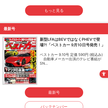
もっと見る
最新号
新型LFAはBEVではなくPHEVで登
場?!「ベストカー 9月10日号発売！」
ベストカー 9.10号 定価 590円 (税込み)
自動車メーカー出演のテレビ番組が
SN…
最新号
バックナンバー