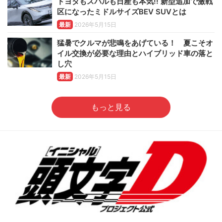
トヨタもスバルも日産も本気!! 新型追加で激戦
区になったミドルサイズBEV SUVとは
最新
2026年5月15日
猛暑でクルマが悲鳴をあげている！ 夏こそオ
イル交換が必要な理由とハイブリッド車の落と
し穴
最新
2026年5月15日
もっと見る