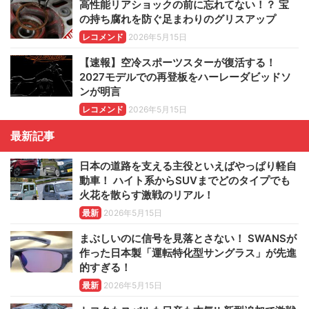
高性能リアショックの前に忘れてない！？ 宝
の持ち腐れを防ぐ足まわりのグリスアップ
レコメンド
2026年5月15日
【速報】空冷スポーツスターが復活する！
2027モデルでの再登板をハーレーダビッドソ
ンが明言
レコメンド
2026年5月15日
最新記事
日本の道路を支える主役といえばやっぱり軽自
動車！ ハイト系からSUVまでどのタイプでも
火花を散らす激戦のリアル！
最新
2026年5月15日
まぶしいのに信号を見落とさない！ SWANSが
作った日本製「運転特化型サングラス」が先進
的すぎる！
最新
2026年5月15日