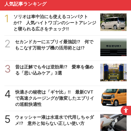
人気記事ランキング
1
ソリオは車中泊にも使えるコンパクト
か!? 人気ハイトワゴンのシートアレンジ
と寝られる広さをチェック!!
2
セカンドカーにエブリイ最強説!? 何で
もこなす万能サブ機の活用術とは!?
3
昔は正解でも今は逆効果!? 愛車を傷め
る「思い込みケア」3選
4
快適さの秘密は「ギヤ比」!! 最新CVT
で高速クルージングが激変したエブリイ
の巡航快適性
5
ウォッシャー液は水道水で代用しちゃダ
メ!? 意外と知らない正しい使い方