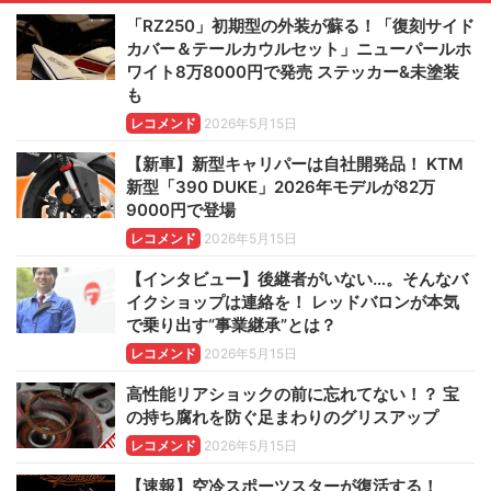
「RZ250」初期型の外装が蘇る！「復刻サイド
カバー＆テールカウルセット」ニューパールホ
ワイト8万8000円で発売 ステッカー&未塗装
も
レコメンド
2026年5月15日
【新車】新型キャリパーは自社開発品！ KTM
新型「390 DUKE」2026年モデルが82万
9000円で登場
レコメンド
2026年5月15日
【インタビュー】後継者がいない…。そんなバ
イクショップは連絡を！ レッドバロンが本気
で乗り出す“事業継承”とは？
レコメンド
2026年5月15日
高性能リアショックの前に忘れてない！？ 宝
の持ち腐れを防ぐ足まわりのグリスアップ
レコメンド
2026年5月15日
【速報】空冷スポーツスターが復活する！