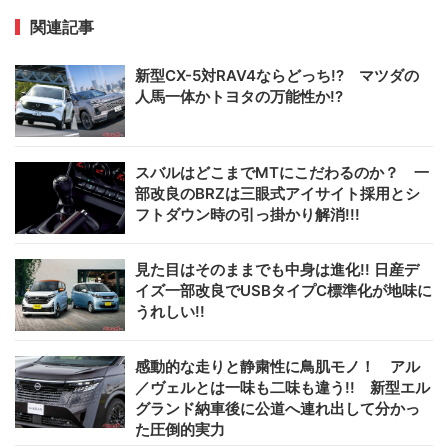
関連記事
新型CX-5対RAV4ならどっち!? マツダの
人馬一体かトヨタの万能性か!?
スバルはどこまでMTにこだわるのか？ 一
部改良のBRZは三眼式アイサイト採用とシ
フトダウン時の引っ掛かり解消!!!
見た目はそのままでも中身は進化!! 日産デ
イズ一部改良でUSBタイプC標準化が地味に
うれしい!!
感動的な走りと静粛性に鳥肌モノ！ アル
／ヴェルとは一味も二味も違う!! 新型エル
グランド納車後に公道へ連れ出して分かっ
た圧倒的実力