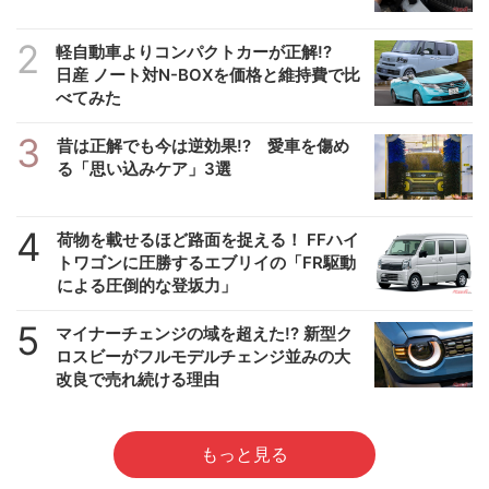
2
軽自動車よりコンパクトカーが正解!?
日産 ノート対N-BOXを価格と維持費で比
べてみた
3
昔は正解でも今は逆効果!? 愛車を傷め
る「思い込みケア」3選
4
荷物を載せるほど路面を捉える！ FFハイ
トワゴンに圧勝するエブリイの「FR駆動
による圧倒的な登坂力」
5
マイナーチェンジの域を超えた!? 新型ク
ロスビーがフルモデルチェンジ並みの大
改良で売れ続ける理由
もっと見る