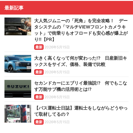
最新記事
大人気ジムニーの「死角」を完全攻略！ デー
タシステムの「マルチVIEWフロントカメラキ
ット」で街乗りもオフロードも安心感が爆上が
り!!【PR】
最新
2026年5月15日
大きく高くなって何が変わった!? 日産新旧キ
ックスをサイズ、価格、装備で比較
最新
2026年5月15日
セカンドカーにエブリイ最強説!? 何でもこな
す万能サブ機の活用術とは!?
最新
2026年5月15日
【バス運転士日誌】運転士をしながらどうやっ
て取材してるの？
最新
2026年5月15日