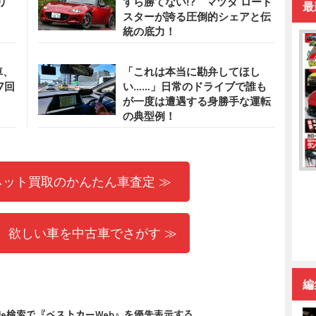
リ
すら勝てない!? マツダ ロード
最
スターが誇る圧倒的シェアと伝
統の底力！
車、
「これは本当に勘弁してほし
7回
い……」日常のドライブで誰も
が一度は遭遇する身勝手な運転
の典型例！
ネット買取のかんたん車査定 ≫
 欲しい車を中古車でさがす ≫
編
gle検索で『ベストカーWeb』を優先表示する