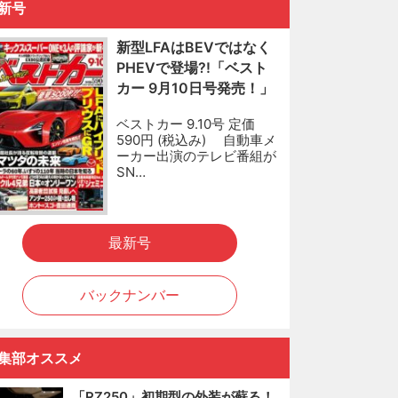
新号
新型LFAはBEVではなく
PHEVで登場?!「ベスト
カー 9月10日号発売！」
ベストカー 9.10号 定価
590円 (税込み) 自動車メ
ーカー出演のテレビ番組が
SN…
最新号
バックナンバー
集部オススメ
「RZ250」初期型の外装が蘇る！