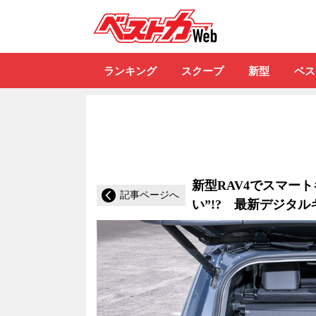
自動車情報誌「ベ
ランキング
スクープ
新型
ベス
新型RAV4でスマー
記事ページへ
い”!? 最新デジタ