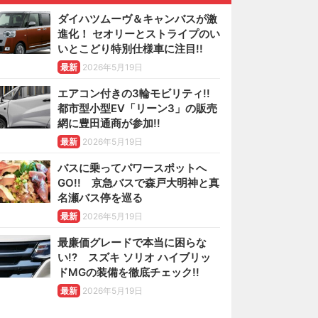
ダイハツムーヴ＆キャンバスが激
進化！ セオリーとストライプのい
いとこどり特別仕様車に注目!!
最新
2026年5月19日
エアコン付きの3輪モビリティ!!
都市型小型EV「リーン3」の販売
網に豊田通商が参加!!
最新
2026年5月19日
バスに乗ってパワースポットへ
GO!! 京急バスで森戸大明神と真
名瀬バス停を巡る
最新
2026年5月19日
最廉価グレードで本当に困らな
い!? スズキ ソリオ ハイブリッ
ドMGの装備を徹底チェック!!
最新
2026年5月19日