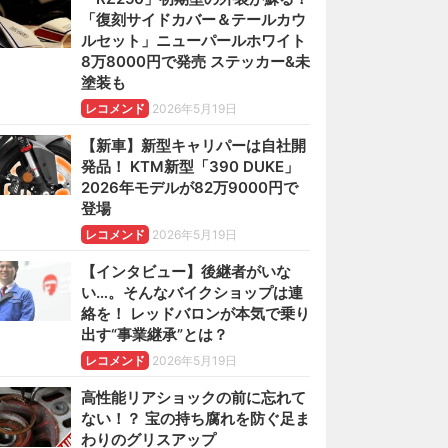
「復刻サイドカバー＆テールカウ
ルセット」ニューパールホワイト
8万8000円で発売 ステッカー&未
塗装も
レコメンド
2026年5月19日
【新車】新型キャリパーは自社開
発品！ KTM新型「390 DUKE」
2026年モデルが82万9000円で
登場
レコメンド
2026年5月19日
【インタビュー】後継者がいな
い…。そんなバイクショップは連
絡を！ レッドバロンが本気で乗り
出す“事業継承”とは？
レコメンド
2026年5月19日
高性能リアショックの前に忘れて
ない！？ 宝の持ち腐れを防ぐ足ま
わりのグリスアップ