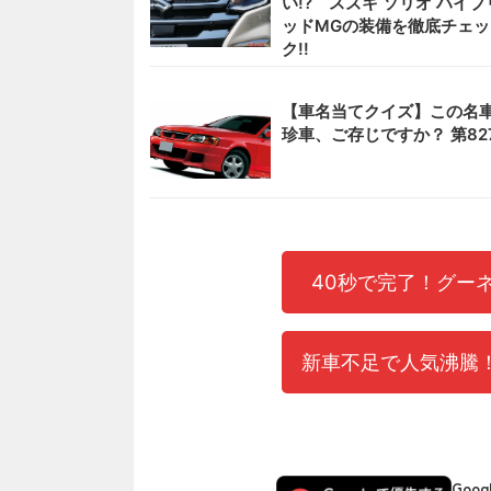
い!? スズキ ソリオ ハイブ
ッドMGの装備を徹底チェッ
ク!!
【車名当てクイズ】この名
珍車、ご存じですか？ 第82
40秒で完了！グー
新車不足で人気沸騰！
Goo