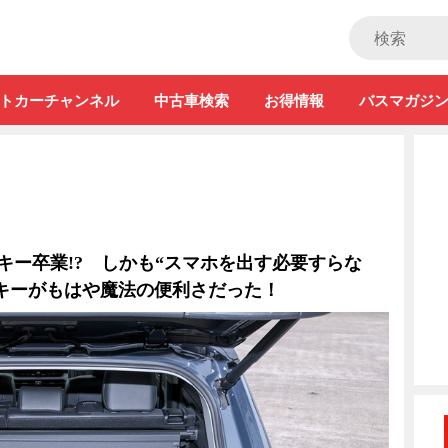
ストカー」
トカーチャンネル
中古車検索
お得情報
バスマガジ
トキー卒業!? しかも“スマホを出す必要すらな
ルキーがもはや魔法の便利さだった！