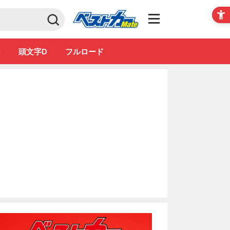
Club
ン
頭文字D
フルロード