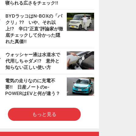
寝られる広さをチェック!!
3
BYDラッコはN-BOXの「パ
クリ」?? いや、それ以
上!? 辛口”正直”評論家が徹
底チェックして分かった隠
れた真価!!
4
ウォッシャー液は水道水で
代用しちゃダメ!? 意外と
知らない正しい使い方
5
電気の走りなのに充電不
要!! 日産ノートのe-
POWERはEVと何が違う？
もっと見る