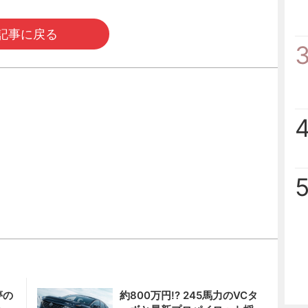
記事に戻る
夢の
約800万円!? 245馬力のVCタ