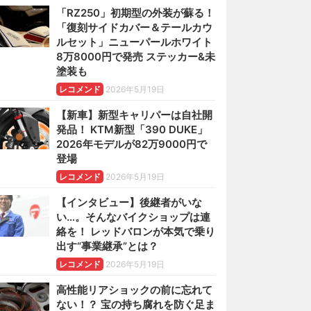
「RZ250」初期型の外装が蘇る！
「復刻サイドカバー＆テールカウ
ルセット」ニューパールホワイト
8万8000円で発売 ステッカー&未
塗装も
レコメンド
2026年5月19日
【新車】新型キャリパーは自社開
発品！ KTM新型「390 DUKE」
2026年モデルが82万9000円で
登場
レコメンド
2026年5月19日
【インタビュー】後継者がいな
い…。そんなバイクショップは連
絡を！ レッドバロンが本気で乗り
出す“事業継承”とは？
レコメンド
2026年5月19日
高性能リアショックの前に忘れて
ない！？ 宝の持ち腐れを防ぐ足ま