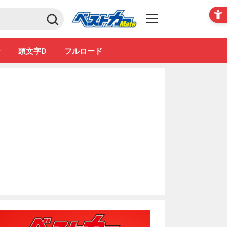
Club
ン
頭文字D
フルロード