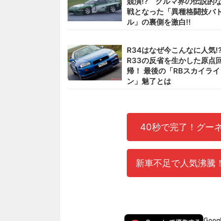
競演!? クルマ界の伝説的
戦となった「異種格闘技バ
ル」の裏側を激白!!
R34はなぜ今こんなに人気!
R33の反省を生かした原点
帰！ 最後の「RBスカイライ
ン」魅了とは
40秒で完了！グー
新車不足で人気沸騰！
Goo