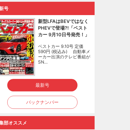
新号
新型LFAはBEVではなく
PHEVで登場?!「ベスト
カー 9月10日号発売！」
ベストカー 9.10号 定価
590円 (税込み) 自動車メ
ーカー出演のテレビ番組が
SN…
最新号
バックナンバー
集部オススメ