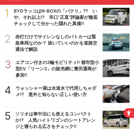
1
BYDラッコはN-BOXの「パクリ」?? い
や、それ以上!? 辛口”正直”評論家が徹底
チェックして分かった隠れた真価!!
2
赤灯だけでサイレンなしのパトカーは緊
急車両なのか？ 抜いていいのかを道路交
通法で解説
3
エアコン付きの3輪モビリティ!! 都市型小
型EV「リーン3」の販売網に豊田通商が
参加!!
4
ウォッシャー液は水道水で代用しちゃダ
メ!? 意外と知らない正しい使い方
5
ソリオは車中泊にも使えるコンパクト
か!? 人気ハイトワゴンのシートアレン
ジと寝られる広さをチェック!!