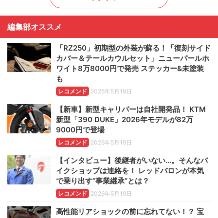
編集部オススメ
「RZ250」初期型の外装が蘇る！「復刻サイド
カバー＆テールカウルセット」ニューパールホ
ワイト8万8000円で発売 ステッカー&未塗装
も
レコメンド
2026年5月19日
【新車】新型キャリパーは自社開発品！ KTM
新型「390 DUKE」2026年モデルが82万
9000円で登場
レコメンド
2026年5月19日
【インタビュー】後継者がいない…。そんなバ
イクショップは連絡を！ レッドバロンが本気
で乗り出す“事業継承”とは？
レコメンド
2026年5月19日
高性能リアショックの前に忘れてない！？ 宝