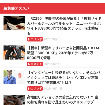
編集部オススメ
「RZ250」初期型の外装が蘇る！「復刻サイド
カバー＆テールカウルセット」ニューパールホ
ワイト8万8000円で発売 ステッカー&未塗装
も
レコメンド
2026年6月4日
【新車】新型キャリパーは自社開発品！ KTM
新型「390 DUKE」2026年モデルが82万
9000円で登場
レコメンド
2026年6月4日
【インタビュー】後継者がいない…。そんなバ
イクショップは連絡を！ レッドバロンが本気
で乗り出す“事業継承”とは？
レコメンド
2026年6月4日
高性能リアショックの前に忘れてない！？ 宝
の持ち腐れを防ぐ足まわりのグリスアップ