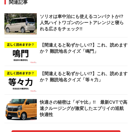
関連記事
ソリオは車中泊にも使えるコンパクトか!?
人気ハイトワゴンのシートアレンジと寝ら
れる広さをチェック!!
【間違えると恥ずかしい!?】これ、読めます
か？ 難読地名クイズ「鳴門」
【間違えると恥ずかしい!?】これ、読めます
か？ 難読地名クイズ「等々力」
快適さの秘密は「ギヤ比」!! 最新CVTで高
速クルージングが激変したエブリイの巡航
快適性