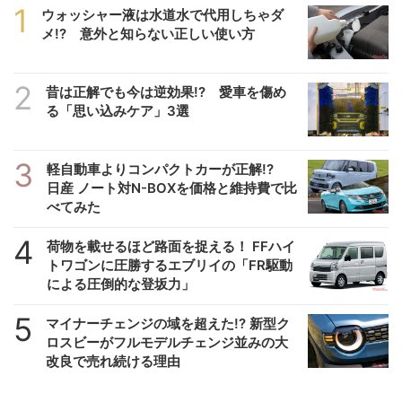
1
ウォッシャー液は水道水で代用しちゃダ
メ!? 意外と知らない正しい使い方
2
昔は正解でも今は逆効果!? 愛車を傷め
る「思い込みケア」3選
3
軽自動車よりコンパクトカーが正解!?
日産 ノート対N-BOXを価格と維持費で比
べてみた
4
荷物を載せるほど路面を捉える！ FFハイ
トワゴンに圧勝するエブリイの「FR駆動
による圧倒的な登坂力」
5
マイナーチェンジの域を超えた!? 新型ク
ロスビーがフルモデルチェンジ並みの大
改良で売れ続ける理由