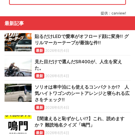
提供：carview!
最新記事
貼るだけLEDで愛車がオフロード顔に変身!! グ
リルマーカーテープが最強な件!!
最新
2026年6月4日
見た目だけで選んだSR400が、人生を変え
た。
最新
2026年6月4日
ソリオは車中泊にも使えるコンパクトか!? 人
気ハイトワゴンのシートアレンジと寝られる広
さをチェック!!
最新
2026年6月4日
【間違えると恥ずかしい!?】これ、読めます
か？ 難読地名クイズ「鳴門」
最新
2026年6月4日