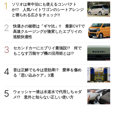
1
ソリオは車中泊にも使えるコンパクト
か!? 人気ハイトワゴンのシートアレンジ
と寝られる広さをチェック!!
2
快適さの秘密は「ギヤ比」!! 最新CVTで
高速クルージングが激変したエブリイの
巡航快適性
3
セカンドカーにエブリイ最強説!? 何で
もこなす万能サブ機の活用術とは!?
4
昔は正解でも今は逆効果!? 愛車を傷め
る「思い込みケア」3選
5
ウォッシャー液は水道水で代用しちゃダ
メ!? 意外と知らない正しい使い方