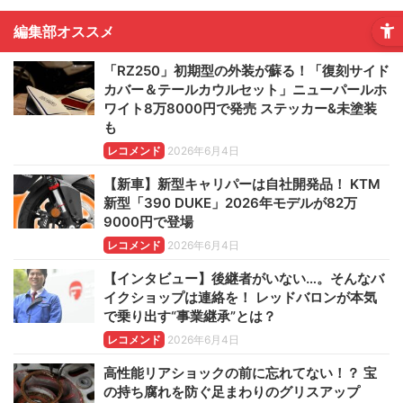
編集部オススメ
「RZ250」初期型の外装が蘇る！「復刻サイド
カバー＆テールカウルセット」ニューパールホ
ワイト8万8000円で発売 ステッカー&未塗装
も
レコメンド
2026年6月4日
【新車】新型キャリパーは自社開発品！ KTM
新型「390 DUKE」2026年モデルが82万
9000円で登場
レコメンド
2026年6月4日
【インタビュー】後継者がいない…。そんなバ
イクショップは連絡を！ レッドバロンが本気
で乗り出す“事業継承”とは？
レコメンド
2026年6月4日
高性能リアショックの前に忘れてない！？ 宝
の持ち腐れを防ぐ足まわりのグリスアップ