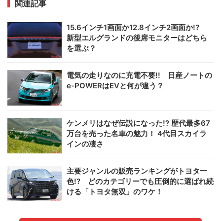
関連記事
15.6インチ1画面か12.8インチ2画面か!?
新型エルグランドの後席モニターはどちら
を選ぶ？
電気の走りなのに充電不要!! 日産ノートの
e-POWERはEVと何が違う？
ケンメリはなぜ伝説になった!? 歴代最多67
万台を売った名車の魅力！ 4代目スカイラ
インの凄さ
主要ジャンルの販売ランキングがトヨタ一
色!? どのカテゴリーでも圧倒的に選ばれ続
ける「トヨタ無双」のワケ！