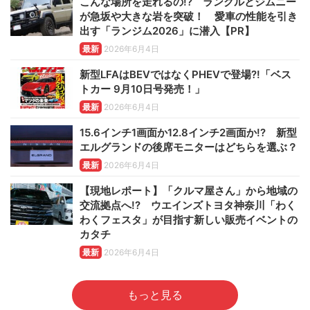
こんな場所を走れるの!? ランクルとジムニー
が急坂や大きな岩を突破！ 愛車の性能を引き
出す「ランジム2026」に潜入【PR】
最新
2026年6月4日
新型LFAはBEVではなくPHEVで登場?!「ベス
トカー 9月10日号発売！」
最新
2026年6月4日
15.6インチ1画面か12.8インチ2画面か!? 新型
エルグランドの後席モニターはどちらを選ぶ？
最新
2026年6月4日
【現地レポート】「クルマ屋さん」から地域の
交流拠点へ!? ウエインズトヨタ神奈川「わく
わくフェスタ」が目指す新しい販売イベントの
カタチ
最新
2026年6月4日
もっと見る