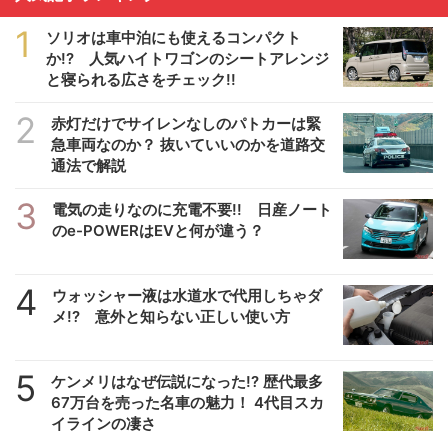
1
ソリオは車中泊にも使えるコンパクト
か!? 人気ハイトワゴンのシートアレンジ
と寝られる広さをチェック!!
2
赤灯だけでサイレンなしのパトカーは緊
急車両なのか？ 抜いていいのかを道路交
通法で解説
3
電気の走りなのに充電不要!! 日産ノート
のe-POWERはEVと何が違う？
4
ウォッシャー液は水道水で代用しちゃダ
メ!? 意外と知らない正しい使い方
5
ケンメリはなぜ伝説になった!? 歴代最多
67万台を売った名車の魅力！ 4代目スカ
イラインの凄さ