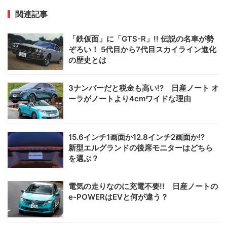
関連記事
「鉄仮面」に「GTS-R」!! 伝説の名車が勢
ぞろい！ 5代目から7代目スカイライン進化
の歴史とは
3ナンバーだと税金も高い!? 日産ノート オ
ーラがノートより4cmワイドな理由
15.6インチ1画面か12.8インチ2画面か!?
新型エルグランドの後席モニターはどちら
を選ぶ？
電気の走りなのに充電不要!! 日産ノートの
e-POWERはEVと何が違う？