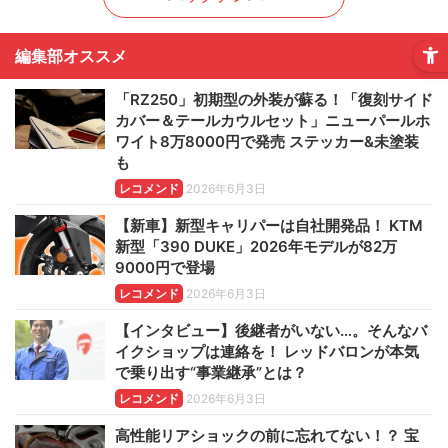
編集部オススメ
「RZ250」初期型の外装が蘇る！「復刻サイド
カバー＆テールカウルセット」ニューパールホ
ワイト8万8000円で発売 ステッカー&未塗装
も
レコメンド
2026年6月3日
【新車】新型キャリパーは自社開発品！ KTM
新型「390 DUKE」2026年モデルが82万
9000円で登場
レコメンド
2026年6月3日
【インタビュー】後継者がいない…。そんなバ
イクショップは連絡を！ レッドバロンが本気
で乗り出す“事業継承”とは？
レコメンド
2026年6月3日
高性能リアショックの前に忘れてない！？ 宝