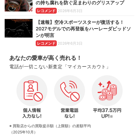
の持ち腐れを防ぐ足まわりのグリスアップ
レコメンド
2026年6月3日
【速報】空冷スポーツスターが復活する！
2027モデルでの再登板をハーレーダビッドソ
ンが明言
レコメンド
2026年6月3日
あなたの愛車が高く売れる！
電話が一切こない新査定「マイカースカウト」
※ 買取店からの買取提示額（上限額）の差額平均
（2025年10月）