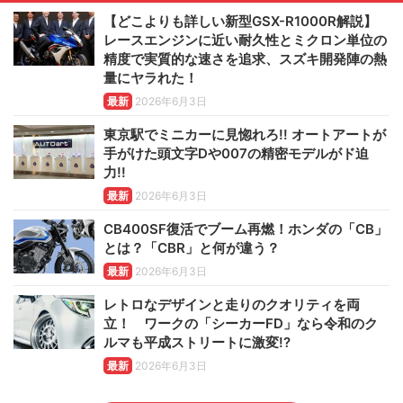
【どこよりも詳しい新型GSX-R1000R解説】
レースエンジンに近い耐久性とミクロン単位の
精度で実質的な速さを追求、スズキ開発陣の熱
量にヤラれた！
最新
2026年6月3日
東京駅でミニカーに見惚れろ!! オートアートが
手がけた頭文字Dや007の精密モデルがド迫
力!!
最新
2026年6月3日
CB400SF復活でブーム再燃！ホンダの「CB」
とは？「CBR」と何が違う？
最新
2026年6月3日
レトロなデザインと走りのクオリティを両
立！ ワークの「シーカーFD」なら令和のク
ルマも平成ストリートに激変!?
最新
2026年6月3日