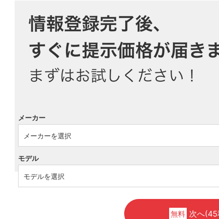
メーカー
モデル
次へ(45
無料