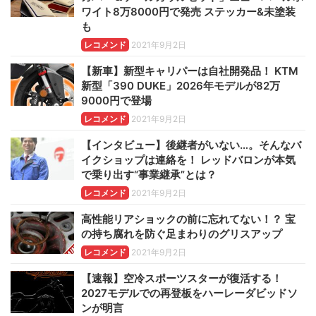
ワイト8万8000円で発売 ステッカー&未塗装
も
レコメンド
2021年9月2日
【新車】新型キャリパーは自社開発品！ KTM
新型「390 DUKE」2026年モデルが82万
9000円で登場
レコメンド
2021年9月2日
【インタビュー】後継者がいない…。そんなバ
イクショップは連絡を！ レッドバロンが本気
で乗り出す“事業継承”とは？
レコメンド
2021年9月2日
高性能リアショックの前に忘れてない！？ 宝
の持ち腐れを防ぐ足まわりのグリスアップ
レコメンド
2021年9月2日
【速報】空冷スポーツスターが復活する！
2027モデルでの再登板をハーレーダビッドソ
ンが明言