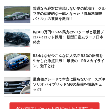
普通なら絶対に実現しない夢の競演!? クル
マ界の伝説的な一戦となった「異種格闘技
バトル」の裏側を激白!!
約800万円!? 245馬力のVCターボと最新プ
ロパイロット採用！ 新型日産ムラーノ日本
発売
R34はなぜ今こんなに人気!? R33の反省を
生かした原点回帰！ 最後の「RBスカイライ
ン」魅了とは
最廉価グレードで本当に困らない!? スズキ
ソリオ ハイブリッドMGの装備を徹底チェ
ック!!
40秒で完了！グーネット買取のかんたん車査定 ≫