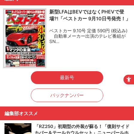
新型LFAはBEVではなくPHEVで登
場?!「ベストカー 9月10日号発売！」
ベストカー 9.10号 定価 590円 (税込み)
自動車メーカー出演のテレビ番組が
SN…
最新号
バックナンバー
編集部オススメ
「RZ250」初期型の外装が蘇る！「復刻サイド
カバー＆テールカウルセット」ニューパールホ