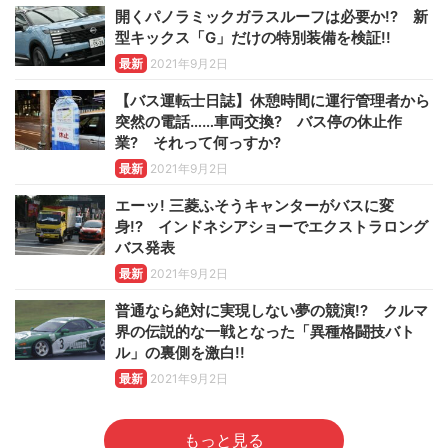
開くパノラミックガラスルーフは必要か!? 新
型キックス「G」だけの特別装備を検証!!
最新
2021年9月2日
【バス運転士日誌】休憩時間に運行管理者から
突然の電話……車両交換? バス停の休止作
業? それって何っすか?
最新
2021年9月2日
エーッ! 三菱ふそうキャンターがバスに変
身!? インドネシアショーでエクストラロング
バス発表
最新
2021年9月2日
普通なら絶対に実現しない夢の競演!? クルマ
界の伝説的な一戦となった「異種格闘技バト
ル」の裏側を激白!!
最新
2021年9月2日
もっと見る