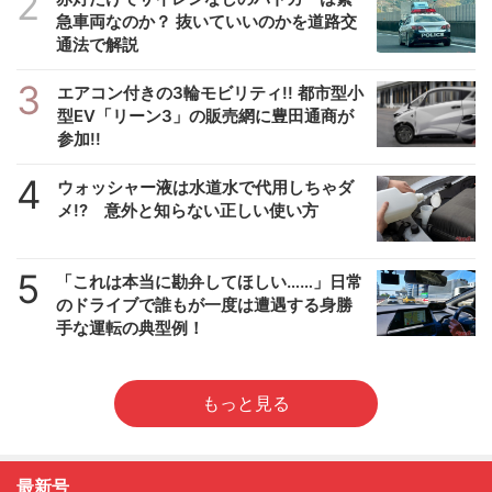
2
急車両なのか？ 抜いていいのかを道路交
通法で解説
3
エアコン付きの3輪モビリティ!! 都市型小
型EV「リーン3」の販売網に豊田通商が
参加!!
4
ウォッシャー液は水道水で代用しちゃダ
メ!? 意外と知らない正しい使い方
5
「これは本当に勘弁してほしい……」日常
のドライブで誰もが一度は遭遇する身勝
手な運転の典型例！
もっと見る
最新号