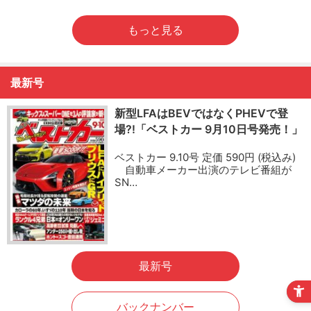
もっと見る
最新号
新型LFAはBEVではなくPHEVで登
場?!「ベストカー 9月10日号発売！」
ベストカー 9.10号 定価 590円 (税込み)
自動車メーカー出演のテレビ番組が
SN…
最新号
バックナンバー