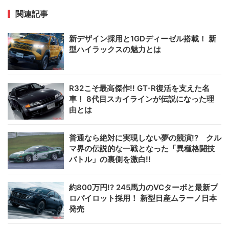
関連記事
新デザイン採用と1GDディーゼル搭載！ 新
型ハイラックスの魅力とは
R32こそ最高傑作!! GT-R復活を支えた名
車！ 8代目スカイラインが伝説になった理
由とは
普通なら絶対に実現しない夢の競演!? クル
マ界の伝説的な一戦となった「異種格闘技
バトル」の裏側を激白!!
約800万円!? 245馬力のVCターボと最新プ
ロパイロット採用！ 新型日産ムラーノ日本
発売