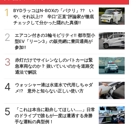
1
BYDラッコはN-BOXの「パクリ」?? い
や、それ以上!? 辛口”正直”評論家が徹底
チェックして分かった隠れた真価!!
2
エアコン付きの3輪モビリティ!! 都市型小
型EV「リーン3」の販売網に豊田通商が
参加!!
3
赤灯だけでサイレンなしのパトカーは緊
急車両なのか？ 抜いていいのかを道路交
通法で解説
4
ウォッシャー液は水道水で代用しちゃダ
メ!? 意外と知らない正しい使い方
5
「これは本当に勘弁してほしい……」日常
のドライブで誰もが一度は遭遇する身勝
手な運転の典型例！