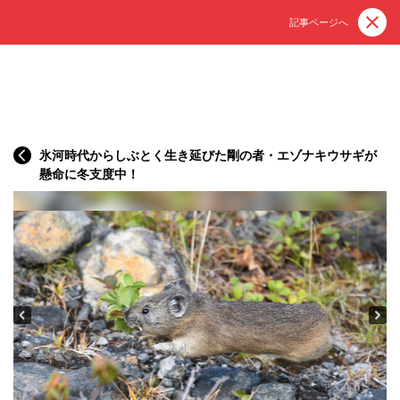
記事ページへ
氷河時代からしぶとく生き延びた剛の者・エゾナキウサギが
懸命に冬支度中！