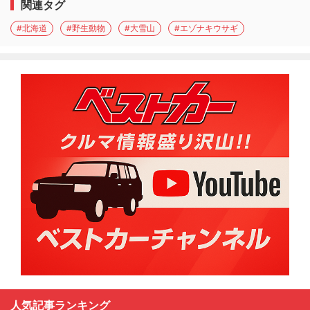
関連タグ
#北海道
#野生動物
#大雪山
#エゾナキウサギ
人気記事ランキング