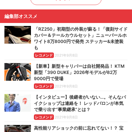
編集部オススメ
「RZ250」初期型の外装が蘇る！「復刻サイド
カバー＆テールカウルセット」ニューパールホ
ワイト8万8000円で発売 ステッカー&未塗装
も
レコメンド
2021年9月8日
【新車】新型キャリパーは自社開発品！ KTM
新型「390 DUKE」2026年モデルが82万
9000円で登場
レコメンド
2021年9月8日
【インタビュー】後継者がいない…。そんなバ
イクショップは連絡を！ レッドバロンが本気
で乗り出す“事業継承”とは？
レコメンド
2021年9月8日
高性能リアショックの前に忘れてない！？ 宝