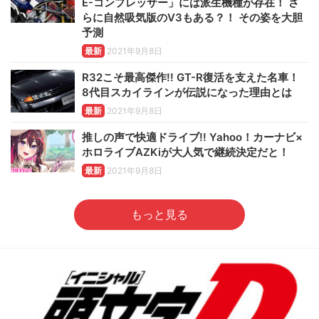
E-コンプレッサー」には派生機種が存在！ さ
らに自然吸気版のV3もある？！ その姿を大胆
予測
最新
2021年9月8日
R32こそ最高傑作!! GT-R復活を支えた名車！
8代目スカイラインが伝説になった理由とは
最新
2021年9月8日
推しの声で快適ドライブ!! Yahoo！カーナビ×
ホロライブAZKiが大人気で継続決定だと！
最新
2021年9月8日
もっと見る