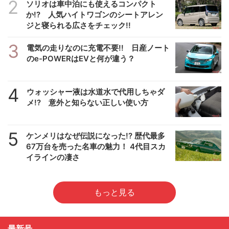
2
ソリオは車中泊にも使えるコンパクト
か!? 人気ハイトワゴンのシートアレン
ジと寝られる広さをチェック!!
3
電気の走りなのに充電不要!! 日産ノート
のe-POWERはEVと何が違う？
4
ウォッシャー液は水道水で代用しちゃダ
メ!? 意外と知らない正しい使い方
5
ケンメリはなぜ伝説になった!? 歴代最多
67万台を売った名車の魅力！ 4代目スカ
イラインの凄さ
もっと見る
最新号