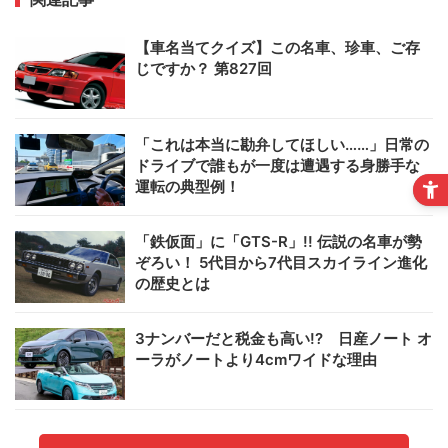
【車名当てクイズ】この名車、珍車、ご存
じですか？ 第827回
「これは本当に勘弁してほしい……」日常の
ドライブで誰もが一度は遭遇する身勝手な
運転の典型例！
「鉄仮面」に「GTS-R」!! 伝説の名車が勢
ぞろい！ 5代目から7代目スカイライン進化
の歴史とは
3ナンバーだと税金も高い!? 日産ノート オ
ーラがノートより4cmワイドな理由