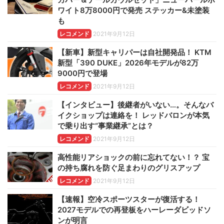
ワイト8万8000円で発売 ステッカー&未塗装
も
レコメンド
2021年9月12日
【新車】新型キャリパーは自社開発品！ KTM
新型「390 DUKE」2026年モデルが82万
9000円で登場
レコメンド
2021年9月12日
【インタビュー】後継者がいない…。そんなバ
イクショップは連絡を！ レッドバロンが本気
で乗り出す“事業継承”とは？
レコメンド
2021年9月12日
高性能リアショックの前に忘れてない！？ 宝
の持ち腐れを防ぐ足まわりのグリスアップ
レコメンド
2021年9月12日
【速報】空冷スポーツスターが復活する！
2027モデルでの再登板をハーレーダビッドソ
ンが明言