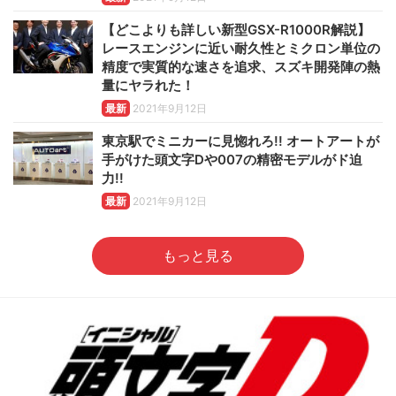
【どこよりも詳しい新型GSX-R1000R解説】
レースエンジンに近い耐久性とミクロン単位の
精度で実質的な速さを追求、スズキ開発陣の熱
量にヤラれた！
最新
2021年9月12日
東京駅でミニカーに見惚れろ!! オートアートが
手がけた頭文字Dや007の精密モデルがド迫
力!!
最新
2021年9月12日
もっと見る