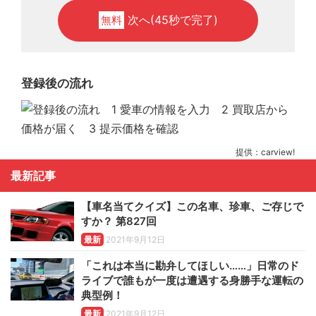
次へ(45秒で完了)
無料
登録後の流れ
提供：carview!
最新記事
【車名当てクイズ】この名車、珍車、ご存じで
すか？ 第827回
最新
2021年9月12日
「これは本当に勘弁してほしい……」日常のド
ライブで誰もが一度は遭遇する身勝手な運転の
典型例！
最新
2021年9月12日