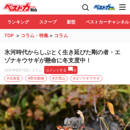
自動車情報誌「ベストカー」
Club
ランキング
スクープ
新型
ベストカーチャンネル
TOP
>
コラム・特集
>
コラム
氷河時代からしぶとく生き延びた剛の者・エ
ゾナキウサギが懸命に冬支度中！
2021年9月12日
/ コラム
コメントする
0
#北海道
#野生動物
#大雪山
#エゾナキウサギ