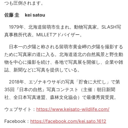
つも圧倒されます。
佐藤 圭 kei satou
1979年、北海道留萌市生まれ。動物写真家。SLASH写
真事務所代表。MILLETアドバイザー。
日本一の夕陽と称される留萌市黄金岬の夕陽を撮影する
ために写真家の道に入る。北海道道北の自然風景と野生動
物を中心に撮影を続け、各地で写真展を開催し、企業や雑
誌、新聞などに写真を提供している。
2018年、エゾナキウサギの写真「貯食に大忙し」で第
35回『日本の自然』写真コンテスト（主催：朝日新聞
社、全日本写真連盟、森林文化協会）で最優秀賞受賞。
ウェブサイト：
https://www.keisato-wildlife.com/
Facebook：
https://facebook.com/kei.sato.1612