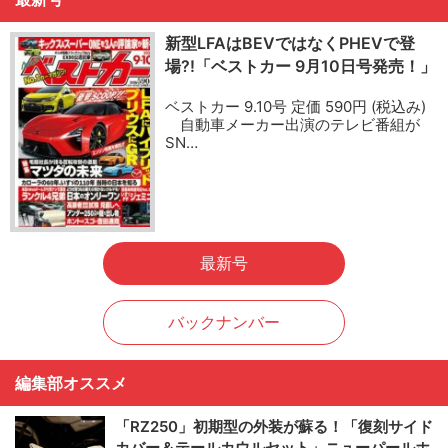
新型LFAはBEVではなくPHEVで登
場?!「ベストカー 9月10日号発売！」
ベストカー 9.10号 定価 590円 (税込み)
自動車メーカー出演のテレビ番組が
SN…
最新号
バックナンバー
編集部オススメ
「RZ250」初期型の外装が蘇る！「復刻サイド
カバー＆テールカウルセット」ニューパールホ