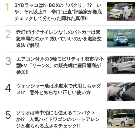
1
BYDラッコはN-BOXの「パクリ」?? い
や、それ以上!? 辛口”正直”評論家が徹底
チェックして分かった隠れた真価!!
2
赤灯だけでサイレンなしのパトカーは緊
急車両なのか？ 抜いていいのかを道路交
通法で解説
3
エアコン付きの3輪モビリティ!! 都市型小
型EV「リーン3」の販売網に豊田通商が
参加!!
4
ウォッシャー液は水道水で代用しちゃダ
メ!? 意外と知らない正しい使い方
5
ソリオは車中泊にも使えるコンパクト
か!? 人気ハイトワゴンのシートアレン
ジと寝られる広さをチェック!!