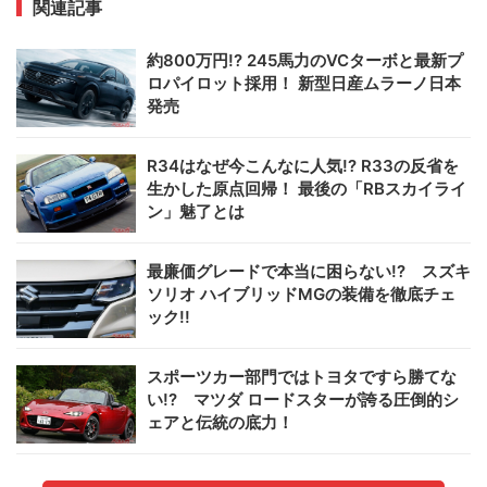
関連記事
約800万円!? 245馬力のVCターボと最新プ
ロパイロット採用！ 新型日産ムラーノ日本
発売
R34はなぜ今こんなに人気!? R33の反省を
生かした原点回帰！ 最後の「RBスカイライ
ン」魅了とは
最廉価グレードで本当に困らない!? スズキ
ソリオ ハイブリッドMGの装備を徹底チェ
ック!!
スポーツカー部門ではトヨタですら勝てな
い!? マツダ ロードスターが誇る圧倒的シ
ェアと伝統の底力！