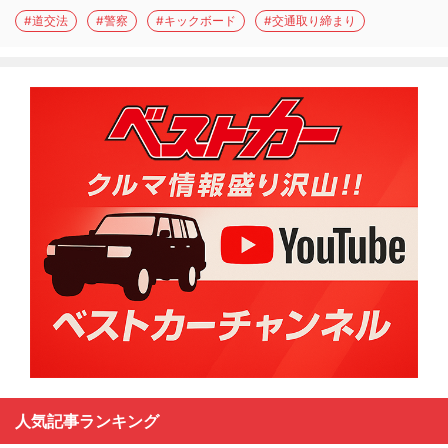
#道交法
#警察
#キックボード
#交通取り締まり
人気記事ランキング