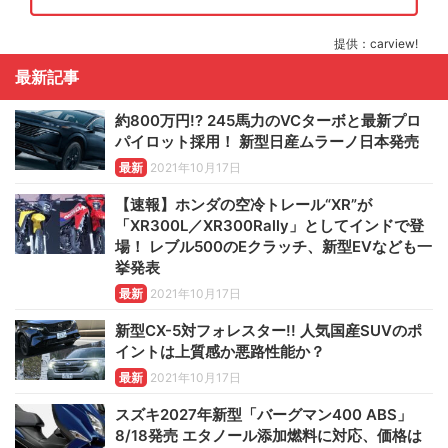
提供：carview!
最新記事
約800万円!? 245馬力のVCターボと最新プロ
パイロット採用！ 新型日産ムラーノ日本発売
最新
2021年10月17日
【速報】ホンダの空冷トレール“XR”が
「XR300L／XR300Rally」としてインドで登
場！ レブル500のEクラッチ、新型EVなども一
挙発表
最新
2021年10月17日
新型CX-5対フォレスター!! 人気国産SUVのポ
イントは上質感か悪路性能か？
最新
2021年10月17日
スズキ2027年新型「バーグマン400 ABS」
8/18発売 エタノール添加燃料に対応、価格は