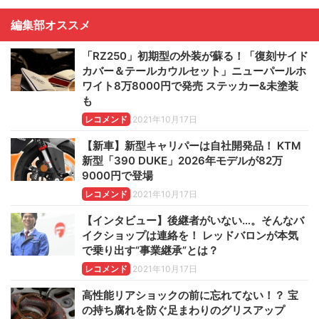
編集部オススメ
「RZ250」初期型の外装が蘇る！「復刻サイド
カバー＆テールカウルセット」ニューパールホ
ワイト8万8000円で発売 ステッカー&未塗装
も
レコメンド
2021年10月17日
【新車】新型キャリパーは自社開発品！ KTM
新型「390 DUKE」2026年モデルが82万
9000円で登場
レコメンド
2021年10月17日
【インタビュー】後継者がいない…。そんなバ
イクショップは連絡を！ レッドバロンが本気
で乗り出す“事業継承”とは？
レコメンド
2021年10月17日
高性能リアショックの前に忘れてない！？ 宝
の持ち腐れを防ぐ足まわりのグリスアップ