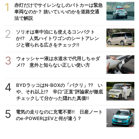
1
赤灯だけでサイレンなしのパトカーは緊急
車両なのか？ 抜いていいのかを道路交通
法で解説
2
ソリオは車中泊にも使えるコンパクト
か!? 人気ハイトワゴンのシートアレン
ジと寝られる広さをチェック!!
3
ウォッシャー液は水道水で代用しちゃダ
メ!? 意外と知らない正しい使い方
4
BYDラッコはN-BOXの「パクリ」?? い
や、それ以上!? 辛口”正直”評論家が徹底
チェックして分かった隠れた真価!!
5
電気の走りなのに充電不要!! 日産ノート
のe-POWERはEVと何が違う？