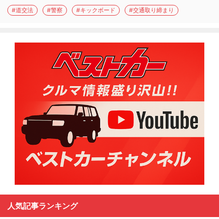
#道交法
#警察
#キックボード
#交通取り締まり
人気記事ランキング