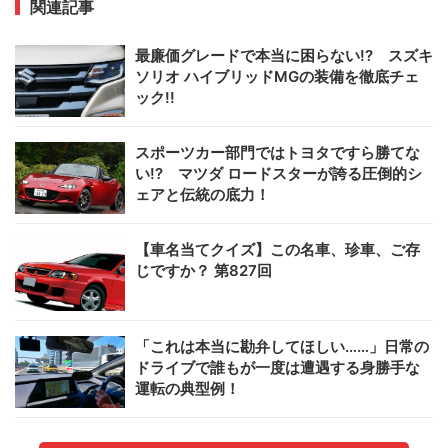
関連記事
最廉価グレードで本当に困らない!? スズキ
ソリオ ハイブリッドMGの装備を徹底チェ
ック!!
スポーツカー部門ではトヨタですら勝てな
い!? マツダ ロードスターが誇る圧倒的シ
ェアと伝統の底力！
【車名当てクイズ】この名車、珍車、ご存
じですか？ 第827回
「これは本当に勘弁してほしい……」日常の
ドライブで誰もが一度は遭遇する身勝手な
運転の典型例！