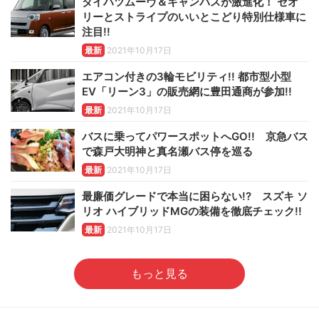
ダイハツムーヴ＆キャンバスが激進化！ セオ
リーとストライプのいいとこどり特別仕様車に
注目!!
最新
2021年10月17日
エアコン付きの3輪モビリティ!! 都市型小型
EV「リーン3」の販売網に豊田通商が参加!!
最新
2021年10月17日
バスに乗ってパワースポットへGO!! 京急バス
で森戸大明神と真名瀬バス停を巡る
最新
2021年10月17日
最廉価グレードで本当に困らない!? スズキ ソ
リオ ハイブリッドMGの装備を徹底チェック!!
最新
2021年10月17日
もっと見る