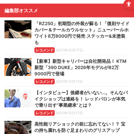
編集部オススメ
「RZ250」初期型の外装が蘇る！「復刻サイド
カバー＆テールカウルセット」ニューパールホ
ワイト8万8000円で発売 ステッカー&未塗装
も
レコメンド
2021年10月17日
【新車】新型キャリパーは自社開発品！ KTM
新型「390 DUKE」2026年モデルが82万
9000円で登場
レコメンド
2021年10月17日
【インタビュー】後継者がいない…。そんなバ
イクショップは連絡を！ レッドバロンが本気
で乗り出す“事業継承”とは？
レコメンド
2021年10月17日
高性能リアショックの前に忘れてない！？ 宝
の持ち腐れを防ぐ足まわりのグリスアップ