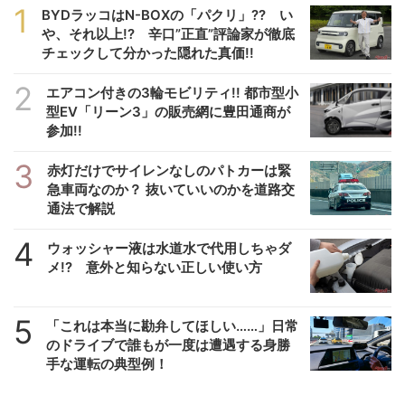
1
BYDラッコはN-BOXの「パクリ」?? い
や、それ以上!? 辛口”正直”評論家が徹底
チェックして分かった隠れた真価!!
2
エアコン付きの3輪モビリティ!! 都市型小
型EV「リーン3」の販売網に豊田通商が
参加!!
3
赤灯だけでサイレンなしのパトカーは緊
急車両なのか？ 抜いていいのかを道路交
通法で解説
4
ウォッシャー液は水道水で代用しちゃダ
メ!? 意外と知らない正しい使い方
5
「これは本当に勘弁してほしい……」日常
のドライブで誰もが一度は遭遇する身勝
手な運転の典型例！