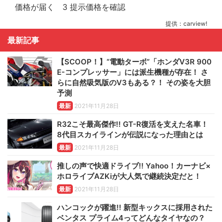
提供：carview!
最新記事
【SCOOP！】“電動ターボ”「ホンダV3R 900
E-コンプレッサー」には派生機種が存在！ さ
らに自然吸気版のV3もある？！ その姿を大胆
予測
最新
2021年11月28日
R32こそ最高傑作!! GT-R復活を支えた名車！
8代目スカイラインが伝説になった理由とは
最新
2021年11月28日
推しの声で快適ドライブ!! Yahoo！カーナビ×
ホロライブAZKiが大人気で継続決定だと！
最新
2021年11月28日
ハンコックが躍進!! 新型キックスに採用された
ベンタス プライム4ってどんなタイヤなの？