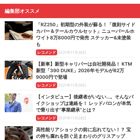
編集部オススメ
「RZ250」初期型の外装が蘇る！「復刻サイド
カバー＆テールカウルセット」ニューパールホ
ワイト8万8000円で発売 ステッカー&未塗装
も
レコメンド
2021年11月28日
【新車】新型キャリパーは自社開発品！ KTM
新型「390 DUKE」2026年モデルが82万
9000円で登場
レコメンド
2021年11月28日
【インタビュー】後継者がいない…。そんなバ
イクショップは連絡を！ レッドバロンが本気
で乗り出す“事業継承”とは？
レコメンド
2021年11月28日
高性能リアショックの前に忘れてない！？ 宝
の持ち腐れを防ぐ足まわりのグリスアップ