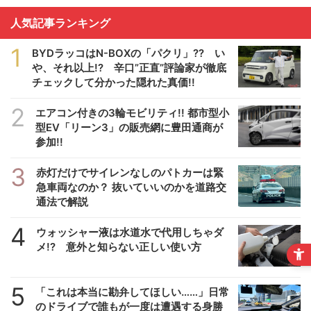
人気記事ランキング
1
BYDラッコはN-BOXの「パクリ」?? い
や、それ以上!? 辛口”正直”評論家が徹底
チェックして分かった隠れた真価!!
2
エアコン付きの3輪モビリティ!! 都市型小
型EV「リーン3」の販売網に豊田通商が
参加!!
3
赤灯だけでサイレンなしのパトカーは緊
急車両なのか？ 抜いていいのかを道路交
通法で解説
4
ウォッシャー液は水道水で代用しちゃダ
メ!? 意外と知らない正しい使い方
5
「これは本当に勘弁してほしい……」日常
のドライブで誰もが一度は遭遇する身勝