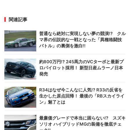
関連記事
普通なら絶対に実現しない夢の競演!? クル
マ界の伝説的な一戦となった「異種格闘技
バトル」の裏側を激白!!
約800万円!? 245馬力のVCターボと最新プ
ロパイロット採用！ 新型日産ムラーノ日本
発売
R34はなぜ今こんなに人気!? R33の反省を
生かした原点回帰！ 最後の「RBスカイライ
ン」魅了とは
最廉価グレードで本当に困らない!? スズキ
ソリオ ハイブリッドMGの装備を徹底チェ