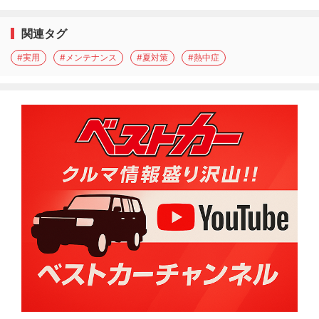
関連タグ
#実用
#メンテナンス
#夏対策
#熱中症