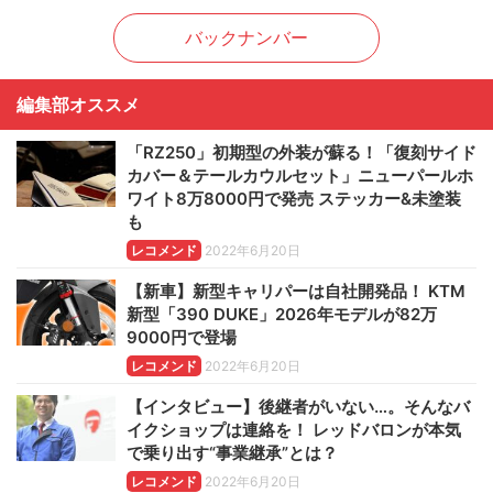
バックナンバー
編集部オススメ
「RZ250」初期型の外装が蘇る！「復刻サイド
カバー＆テールカウルセット」ニューパールホ
ワイト8万8000円で発売 ステッカー&未塗装
も
レコメンド
2022年6月20日
【新車】新型キャリパーは自社開発品！ KTM
新型「390 DUKE」2026年モデルが82万
9000円で登場
レコメンド
2022年6月20日
【インタビュー】後継者がいない…。そんなバ
イクショップは連絡を！ レッドバロンが本気
で乗り出す“事業継承”とは？
レコメンド
2022年6月20日