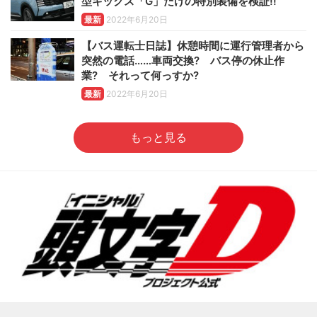
型キックス「G」だけの特別装備を検証!!
最新
2022年6月20日
【バス運転士日誌】休憩時間に運行管理者から
突然の電話……車両交換? バス停の休止作
業? それって何っすか?
最新
2022年6月20日
もっと見る