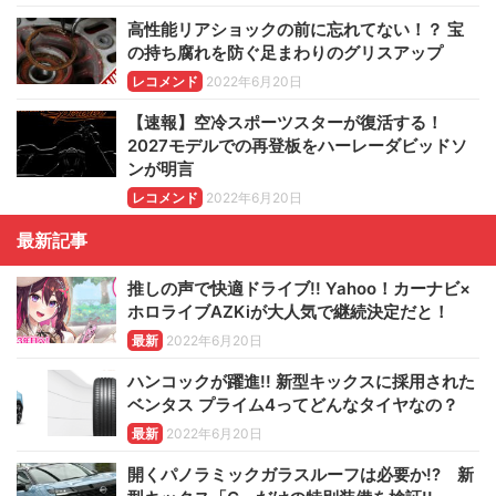
高性能リアショックの前に忘れてない！？ 宝
の持ち腐れを防ぐ足まわりのグリスアップ
レコメンド
2022年6月20日
【速報】空冷スポーツスターが復活する！
2027モデルでの再登板をハーレーダビッドソ
ンが明言
レコメンド
2022年6月20日
最新記事
推しの声で快適ドライブ!! Yahoo！カーナビ×
ホロライブAZKiが大人気で継続決定だと！
最新
2022年6月20日
ハンコックが躍進!! 新型キックスに採用された
ベンタス プライム4ってどんなタイヤなの？
最新
2022年6月20日
開くパノラミックガラスルーフは必要か!? 新