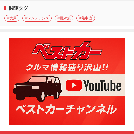
関連タグ
#実用
#メンテナンス
#夏対策
#熱中症