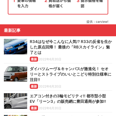
提供：carview!
最新記事
R34はなぜ今こんなに人気!? R33の反省を生か
した原点回帰！ 最後の「RBスカイライン」魅
了とは
最新
2022年6月20日
ダイハツムーヴ＆キャンバスが激進化！ セオ
リーとストライプのいいとこどり特別仕様車に
注目!!
最新
2022年6月20日
エアコン付きの3輪モビリティ!! 都市型小型
EV「リーン3」の販売網に豊田通商が参加!!
最新
2022年6月20日