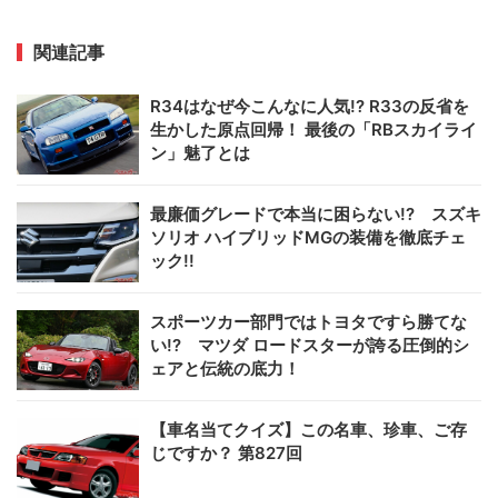
関連記事
R34はなぜ今こんなに人気!? R33の反省を
生かした原点回帰！ 最後の「RBスカイライ
ン」魅了とは
最廉価グレードで本当に困らない!? スズキ
ソリオ ハイブリッドMGの装備を徹底チェ
ック!!
スポーツカー部門ではトヨタですら勝てな
い!? マツダ ロードスターが誇る圧倒的シ
ェアと伝統の底力！
【車名当てクイズ】この名車、珍車、ご存
じですか？ 第827回