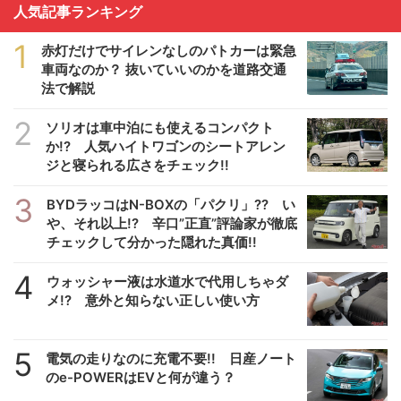
人気記事ランキング
1
赤灯だけでサイレンなしのパトカーは緊急
車両なのか？ 抜いていいのかを道路交通
法で解説
2
ソリオは車中泊にも使えるコンパクト
か!? 人気ハイトワゴンのシートアレン
ジと寝られる広さをチェック!!
3
BYDラッコはN-BOXの「パクリ」?? い
や、それ以上!? 辛口”正直”評論家が徹底
チェックして分かった隠れた真価!!
4
ウォッシャー液は水道水で代用しちゃダ
メ!? 意外と知らない正しい使い方
5
電気の走りなのに充電不要!! 日産ノート
のe-POWERはEVと何が違う？