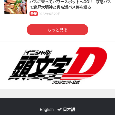
バスに乗ってパワースポットへGO!! 京急バス
で森戸大明神と真名瀬バス停を巡る
最新
2022年6月20日
もっと見る
English
日本語