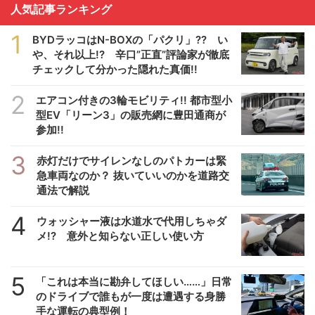
人気記事ランキング
1
BYDラッコはN-BOXの「パクリ」?? い
や、それ以上!? 辛口”正直”評論家が徹底
チェックして分かった隠れた真価!!
2
エアコン付きの3輪モビリティ!! 都市型小
型EV「リーン3」の販売網に豊田通商が
参加!!
3
赤灯だけでサイレンなしのパトカーは緊
急車両なのか？ 抜いていいのかを道路交
通法で解説
4
ウォッシャー液は水道水で代用しちゃダ
メ!? 意外と知らない正しい使い方
5
「これは本当に勘弁してほしい……」日常
のドライブで誰もが一度は遭遇する身勝
手な運転の典型例！