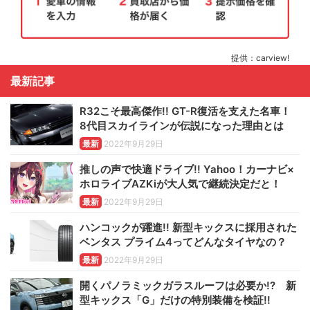
提供：carview!
最新記事
R32こそ最高傑作!! GT-R復活を支えた名車！
8代目スカイラインが伝説になった理由とは
最新
2022年9月29日
推しの声で快適ドライブ!! Yahoo！カーナビ×
ホロライブAZKiが大人気で継続決定だと！
最新
2022年9月29日
ハンコックが躍進!! 新型キックスに採用された
ベンタス プライム4ってどんなタイヤなの？
最新
2022年9月29日
開くパノラミックガラスルーフは必要か!? 新
型キックス「G」だけの特別装備を検証!!