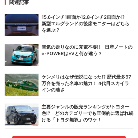
関連記事
15.6インチ1画面か12.8インチ2画面か!?
新型エルグランドの後席モニターはどちら
を選ぶ？
電気の走りなのに充電不要!! 日産ノートの
e-POWERはEVと何が違う？
ケンメリはなぜ伝説になった!? 歴代最多67
万台を売った名車の魅力！ 4代目スカイラ
インの凄さ
主要ジャンルの販売ランキングがトヨタ一
色!? どのカテゴリーでも圧倒的に選ばれ続
ける「トヨタ無双」のワケ！