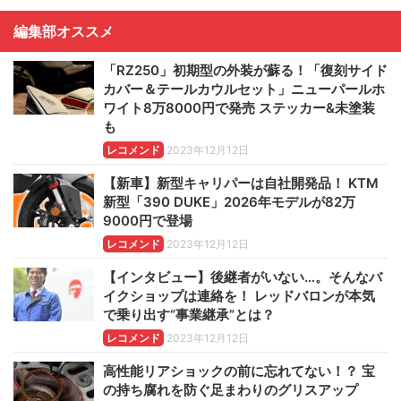
編集部オススメ
「RZ250」初期型の外装が蘇る！「復刻サイド
カバー＆テールカウルセット」ニューパールホ
ワイト8万8000円で発売 ステッカー&未塗装
も
レコメンド
2023年12月12日
【新車】新型キャリパーは自社開発品！ KTM
新型「390 DUKE」2026年モデルが82万
9000円で登場
レコメンド
2023年12月12日
【インタビュー】後継者がいない…。そんなバ
イクショップは連絡を！ レッドバロンが本気
で乗り出す“事業継承”とは？
レコメンド
2023年12月12日
高性能リアショックの前に忘れてない！？ 宝
の持ち腐れを防ぐ足まわりのグリスアップ