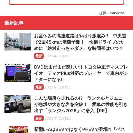
提供：carview!
最新記事
お盆休みの高速道路はやはり激混み!! 中央道
で2回45kmの渋滞予測！ 快適ドライブのた
めに「絶対走っちゃダメ」な時間帯はいつ？
最新
2023年12月12日
DVDはまだまだ楽しい!! トヨタ純正ディスプレ
イオーディオPlus対応のプレーヤーで車内がシ
アターになる!!
最新
2023年12月12日
こんな場所を走れるの!? ランクルとジムニー
が急坂や大きな岩を突破！ 愛車の性能を引き
出す「ランジム2026」に潜入【PR】
最新
2023年12月12日
新型LFAはBEVではなくPHEVで登場?!「ベス