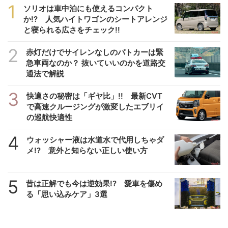
1
ソリオは車中泊にも使えるコンパクト
か!? 人気ハイトワゴンのシートアレンジ
と寝られる広さをチェック!!
2
赤灯だけでサイレンなしのパトカーは緊
急車両なのか？ 抜いていいのかを道路交
通法で解説
3
快適さの秘密は「ギヤ比」!! 最新CVT
で高速クルージングが激変したエブリイ
の巡航快適性
4
ウォッシャー液は水道水で代用しちゃダ
メ!? 意外と知らない正しい使い方
5
昔は正解でも今は逆効果!? 愛車を傷め
る「思い込みケア」3選