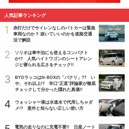
人気記事ランキング
1
赤灯だけでサイレンなしのパトカーは緊急
車両なのか？ 抜いていいのかを道路交通
法で解説
2
ソリオは車中泊にも使えるコンパクト
か!? 人気ハイトワゴンのシートアレン
ジと寝られる広さをチェック!!
3
BYDラッコはN-BOXの「パクリ」?? い
や、それ以上!? 辛口”正直”評論家が徹底
チェックして分かった隠れた真価!!
4
ウォッシャー液は水道水で代用しちゃダ
メ!? 意外と知らない正しい使い方
5
電気の走りなのに充電不要!! 日産ノート