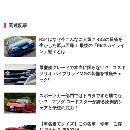
関連記事
R34はなぜ今こんなに人気!? R33の反省を
生かした原点回帰！ 最後の「RBスカイライ
ン」魅了とは
最廉価グレードで本当に困らない!? スズキ
ソリオ ハイブリッドMGの装備を徹底チェ
ック!!
スポーツカー部門ではトヨタですら勝てな
い!? マツダ ロードスターが誇る圧倒的シ
ェアと伝統の底力！
【車名当てクイズ】この名車、珍車、ご存
じですか？ 第827回