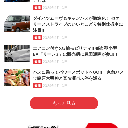
了とは
最新
2024年1月13日
ダイハツムーヴ＆キャンバスが激進化！ セオ
リーとストライプのいいとこどり特別仕様車に
注目!!
最新
2024年1月13日
エアコン付きの3輪モビリティ!! 都市型小型
EV「リーン3」の販売網に豊田通商が参加!!
最新
2024年1月13日
バスに乗ってパワースポットへGO!! 京急バス
で森戸大明神と真名瀬バス停を巡る
最新
2024年1月13日
もっと見る