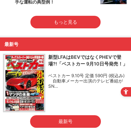
手な運転の典型例！
もっと見る
最新号
新型LFAはBEVではなくPHEVで登
場?!「ベストカー 9月10日号発売！」
ベストカー 9.10号 定価 590円 (税込み)
自動車メーカー出演のテレビ番組が
SN…
最新号