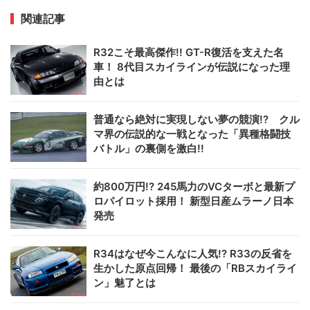
関連記事
R32こそ最高傑作!! GT-R復活を支えた名
車！ 8代目スカイラインが伝説になった理
由とは
普通なら絶対に実現しない夢の競演!? クル
マ界の伝説的な一戦となった「異種格闘技
バトル」の裏側を激白!!
約800万円!? 245馬力のVCターボと最新プ
ロパイロット採用！ 新型日産ムラーノ日本
発売
R34はなぜ今こんなに人気!? R33の反省を
生かした原点回帰！ 最後の「RBスカイライ
ン」魅了とは