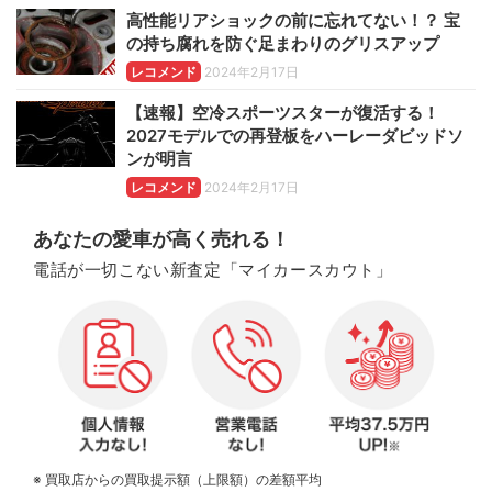
高性能リアショックの前に忘れてない！？ 宝
の持ち腐れを防ぐ足まわりのグリスアップ
レコメンド
2024年2月17日
【速報】空冷スポーツスターが復活する！
2027モデルでの再登板をハーレーダビッドソ
ンが明言
レコメンド
2024年2月17日
あなたの愛車が高く売れる！
電話が一切こない新査定「マイカースカウト」
※ 買取店からの買取提示額（上限額）の差額平均