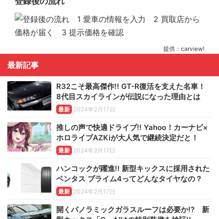
登録後の流れ
提供：carview!
最新記事
R32こそ最高傑作!! GT-R復活を支えた名車！
8代目スカイラインが伝説になった理由とは
最新
2024年2月17日
推しの声で快適ドライブ!! Yahoo！カーナビ×
ホロライブAZKiが大人気で継続決定だと！
最新
2024年2月17日
ハンコックが躍進!! 新型キックスに採用された
ベンタス プライム4ってどんなタイヤなの？
最新
2024年2月17日
開くパノラミックガラスルーフは必要か!? 新