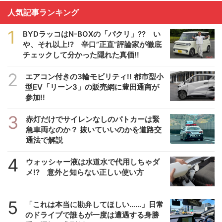
人気記事ランキング
1
BYDラッコはN-BOXの「パクリ」?? い
や、それ以上!? 辛口”正直”評論家が徹底
チェックして分かった隠れた真価!!
2
エアコン付きの3輪モビリティ!! 都市型小
型EV「リーン3」の販売網に豊田通商が
参加!!
3
赤灯だけでサイレンなしのパトカーは緊
急車両なのか？ 抜いていいのかを道路交
通法で解説
4
ウォッシャー液は水道水で代用しちゃダ
メ!? 意外と知らない正しい使い方
5
「これは本当に勘弁してほしい……」日常
のドライブで誰もが一度は遭遇する身勝