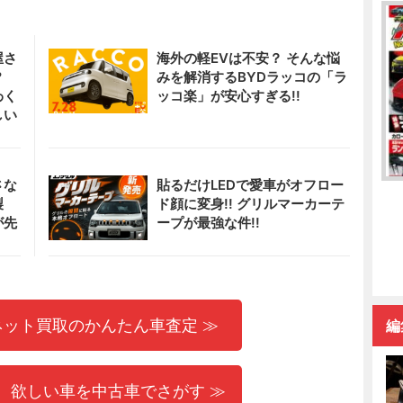
屋さ
海外の軽EVは不安？ そんな悩
!?
みを解消するBYDラッコの「ラ
わく
ッコ楽」が安心すぎる!!
しい
さな
貼るだけLEDで愛車がオフロー
製
ド顔に変身!! グリルマーカーテ
が先
ープが最強な件!!
ネット買取のかんたん車査定 ≫
編
 欲しい車を中古車でさがす ≫