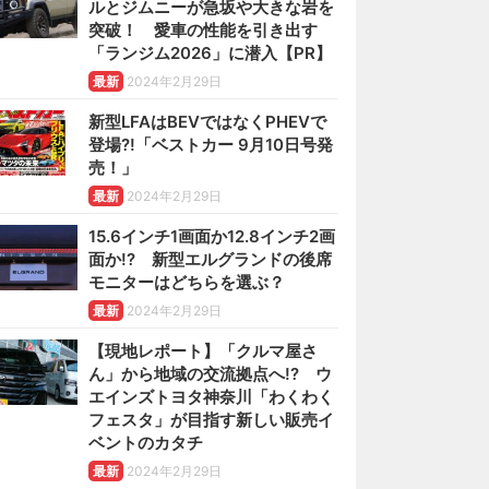
ルとジムニーが急坂や大きな岩を
突破！ 愛車の性能を引き出す
「ランジム2026」に潜入【PR】
最新
2024年2月29日
新型LFAはBEVではなくPHEVで
登場?!「ベストカー 9月10日号発
売！」
最新
2024年2月29日
15.6インチ1画面か12.8インチ2画
面か!? 新型エルグランドの後席
モニターはどちらを選ぶ？
最新
2024年2月29日
【現地レポート】「クルマ屋さ
ん」から地域の交流拠点へ!? ウ
エインズトヨタ神奈川「わくわく
フェスタ」が目指す新しい販売イ
ベントのカタチ
最新
2024年2月29日