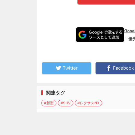
Goo
「優
Twitter
Facebook
関連タグ
#新型
#SUV
#レクサスNX