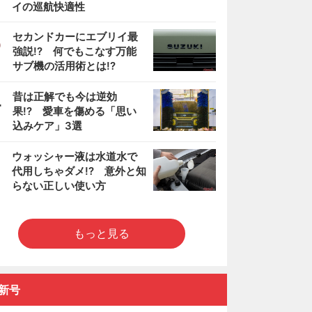
イの巡航快適性
3
セカンドカーにエブリイ最
強説!? 何でもこなす万能
サブ機の活用術とは!?
4
昔は正解でも今は逆効
果!? 愛車を傷める「思い
込みケア」3選
5
ウォッシャー液は水道水で
代用しちゃダメ!? 意外と知
らない正しい使い方
もっと見る
新号