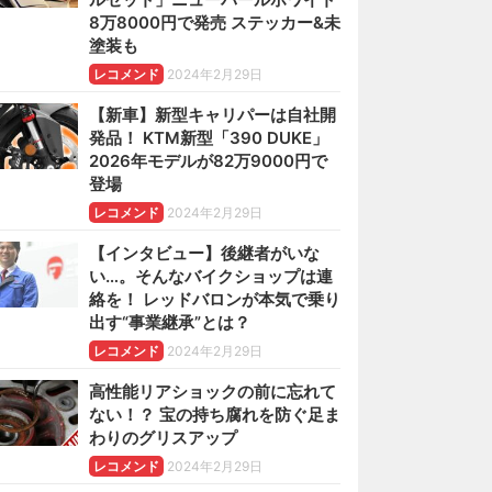
8万8000円で発売 ステッカー&未
塗装も
レコメンド
2024年2月29日
【新車】新型キャリパーは自社開
発品！ KTM新型「390 DUKE」
2026年モデルが82万9000円で
登場
レコメンド
2024年2月29日
【インタビュー】後継者がいな
い…。そんなバイクショップは連
絡を！ レッドバロンが本気で乗り
出す“事業継承”とは？
レコメンド
2024年2月29日
高性能リアショックの前に忘れて
ない！？ 宝の持ち腐れを防ぐ足ま
わりのグリスアップ
レコメンド
2024年2月29日