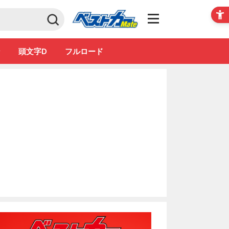
Club
ン
頭文字D
フルロード