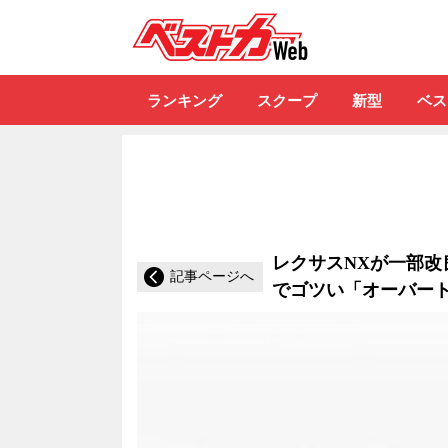
自動車情報誌「ベ
ランキング
スクープ
新型
ベス
レクサスNXが一部
記事ページへ
でゴツい「オーバー