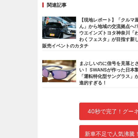
関連記事
【現地レポート】「クルマ
ん」から地域の交流拠点へ
ウエインズトヨタ神奈川「
わくフェスタ」が目指す新
販売イベントのカタチ
まぶしいのに信号を見落と
い！ SWANSが作った日本
「運転特化型サングラス」
進的すぎる！
40秒で完了！グー
新車不足で人気沸騰！