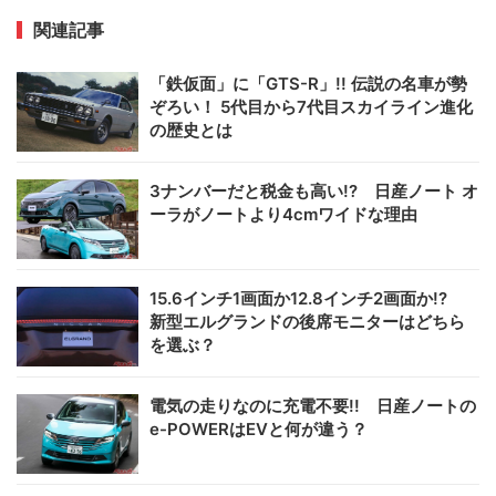
関連記事
「鉄仮面」に「GTS-R」!! 伝説の名車が勢
ぞろい！ 5代目から7代目スカイライン進化
の歴史とは
3ナンバーだと税金も高い!? 日産ノート オ
ーラがノートより4cmワイドな理由
15.6インチ1画面か12.8インチ2画面か!?
新型エルグランドの後席モニターはどちら
を選ぶ？
電気の走りなのに充電不要!! 日産ノートの
e-POWERはEVと何が違う？