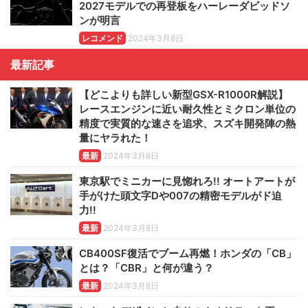
2027モデルでの再登板をハーレーダビッドソ
ンが明言
レコメンド
2024年3月8日
最新記事
【どこよりも詳しい新型GSX-R1000R解説】
レースエンジンに近い耐久性とミクロン単位の
精度で実質的な速さを追求、スズキ開発陣の熱
量にヤラれた！
最新
2024年3月8日
東京駅でミニカーに見惚れろ!! オートアートが
手がけた頭文字Dや007の精密モデルがド迫
力!!
最新
2024年3月8日
CB400SF復活でブーム再燃！ホンダの「CB」
とは？「CBR」と何が違う？
最新
2024年3月8日