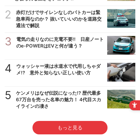
2
赤灯だけでサイレンなしのパトカーは緊
急車両なのか？ 抜いていいのかを道路交
通法で解説
3
電気の走りなのに充電不要!! 日産ノート
のe-POWERはEVと何が違う？
4
ウォッシャー液は水道水で代用しちゃダ
メ!? 意外と知らない正しい使い方
5
ケンメリはなぜ伝説になった!? 歴代最多
67万台を売った名車の魅力！ 4代目スカ
イラインの凄さ
もっと見る