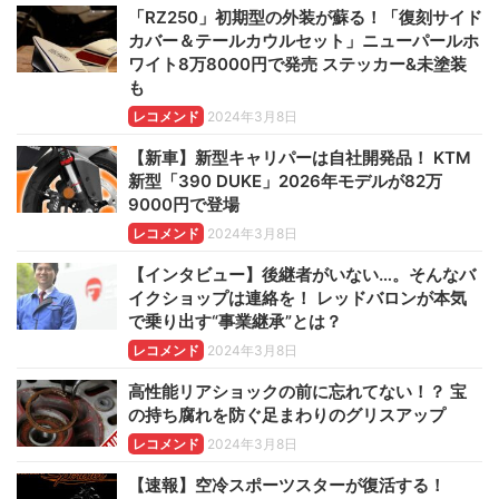
「RZ250」初期型の外装が蘇る！「復刻サイド
カバー＆テールカウルセット」ニューパールホ
ワイト8万8000円で発売 ステッカー&未塗装
も
レコメンド
2024年3月8日
【新車】新型キャリパーは自社開発品！ KTM
新型「390 DUKE」2026年モデルが82万
9000円で登場
レコメンド
2024年3月8日
【インタビュー】後継者がいない…。そんなバ
イクショップは連絡を！ レッドバロンが本気
で乗り出す“事業継承”とは？
レコメンド
2024年3月8日
高性能リアショックの前に忘れてない！？ 宝
の持ち腐れを防ぐ足まわりのグリスアップ
レコメンド
2024年3月8日
【速報】空冷スポーツスターが復活する！