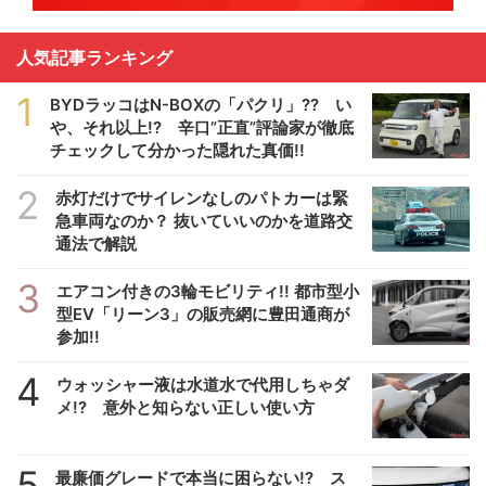
人気記事ランキング
1
BYDラッコはN-BOXの「パクリ」?? い
や、それ以上!? 辛口”正直”評論家が徹底
チェックして分かった隠れた真価!!
2
赤灯だけでサイレンなしのパトカーは緊
急車両なのか？ 抜いていいのかを道路交
通法で解説
3
エアコン付きの3輪モビリティ!! 都市型小
型EV「リーン3」の販売網に豊田通商が
参加!!
4
ウォッシャー液は水道水で代用しちゃダ
メ!? 意外と知らない正しい使い方
5
最廉価グレードで本当に困らない!? ス