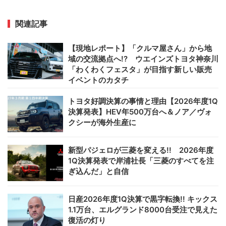
関連記事
【現地レポート】「クルマ屋さん」から地
域の交流拠点へ!? ウエインズトヨタ神奈川
「わくわくフェスタ」が目指す新しい販売
イベントのカタチ
トヨタ好調決算の事情と理由【2026年度1Q
決算発表】HEV年500万台へ＆ノア／ヴォ
クシーが海外生産に
新型パジェロが三菱を変える!! 2026年度
1Q決算発表で岸浦社長「三菱のすべてを注
ぎ込んだ」と自信
日産2026年度1Q決算で黒字転換!! キックス
1.1万台、エルグランド8000台受注で見えた
復活の灯り