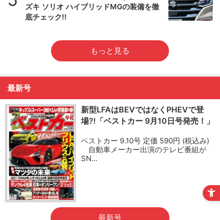
ズキ ソリオ ハイブリッドMGの装備を徹
底チェック!!
もっと見る
最新号
新型LFAはBEVではなくPHEVで登
場?!「ベストカー 9月10日号発売！」
ベストカー 9.10号 定価 590円 (税込み)
自動車メーカー出演のテレビ番組が
SN…
最新号