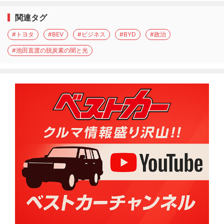
関連タグ
#トヨタ
#BEV
#ビジネス
#BYD
#政治
#池田直渡の脱炭素の闇と光