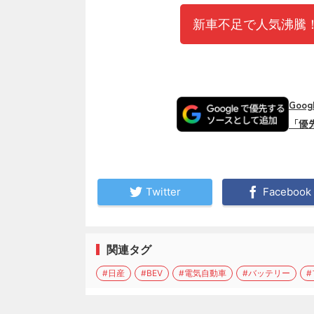
新車不足で人気沸騰！
Goo
「優
Twitter
Facebook
関連タグ
#日産
#BEV
#電気自動車
#バッテリー
#