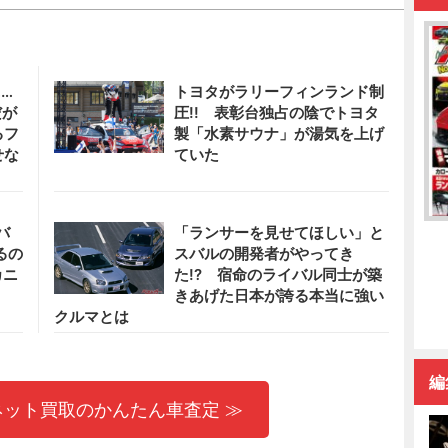
…
トヨタがラリーフィンランド制
だが
圧!! 表彰台独占の陰でトヨタ
るフ
製「水素サウナ」が湯気を上げ
せな
ていた
バ
「ランサーを見せてほしい」と
るの
スバルの開発者がやってき
カニ
た!? 宿命のライバル同士が築
】
きあげた日本が誇る本当に強い
クルマとは
編
ネット買取のかんたん車査定 ≫