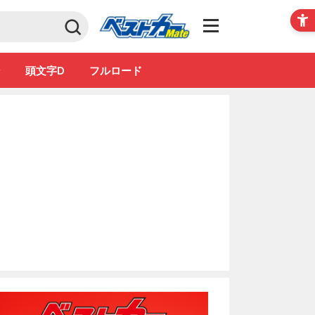
Club
ン
頭文字D
フルロード