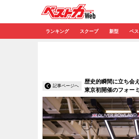
自動車情報誌「ベ
ランキング
スクープ
新型
ベス
歴史的瞬間に立ち会える
記事ページへ
東京初開催のフォーミ