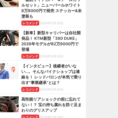
ルセット」ニューパールホワイト
8万8000円で発売 ステッカー&未
塗装も
レコメンド
2024年3月24日
【新車】新型キャリパーは自社開
発品！ KTM新型「390 DUKE」
2026年モデルが82万9000円で
登場
レコメンド
2024年3月24日
【インタビュー】後継者がいな
い…。そんなバイクショップは連
絡を！ レッドバロンが本気で乗り
出す“事業継承”とは？
レコメンド
2024年3月24日
高性能リアショックの前に忘れて
ない！？ 宝の持ち腐れを防ぐ足ま
わりのグリスアップ
レコメンド
2024年3月24日