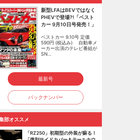
新型LFAはBEVではなく
PHEVで登場?!「ベスト
カー 9月10日号発売！」
ベストカー 9.10号 定価
590円 (税込み) 自動車メ
ーカー出演のテレビ番組が
SN…
最新号
バックナンバー
集部オススメ
「RZ250」初期型の外装が蘇る！
「復刻サイドカバー＆テールカウ