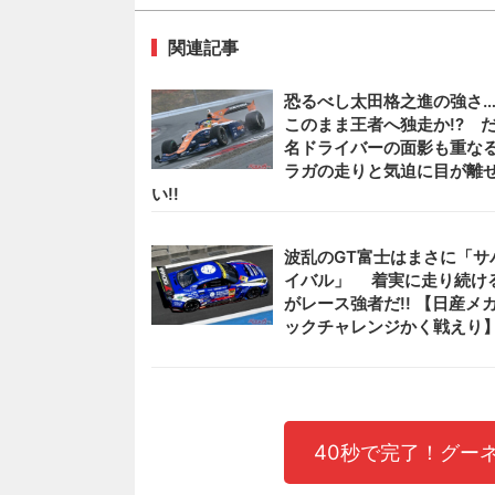
関連記事
恐るべし太田格之進の強さ…
このまま王者へ独走か!? 
名ドライバーの面影も重な
ラガの走りと気迫に目が離
い!!
波乱のGT富士はまさに「サ
イバル」 着実に走り続け
がレース強者だ!! 【日産メ
ックチャレンジかく戦えり
40秒で完了！グー