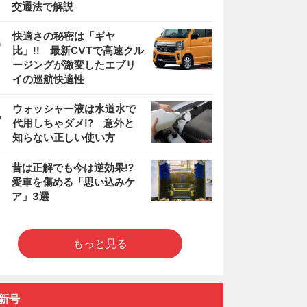
交通法で解説
3
快適さの秘密は「ギヤ
比」!! 最新CVTで高速クル
ージングが激変したエブリ
イの巡航快適性
4
ウォッシャー液は水道水で
代用しちゃダメ!? 意外と
知らない正しい使い方
5
昔は正解でも今は逆効果!?
愛車を傷める「思い込みケ
ア」3選
もっと見る
新号