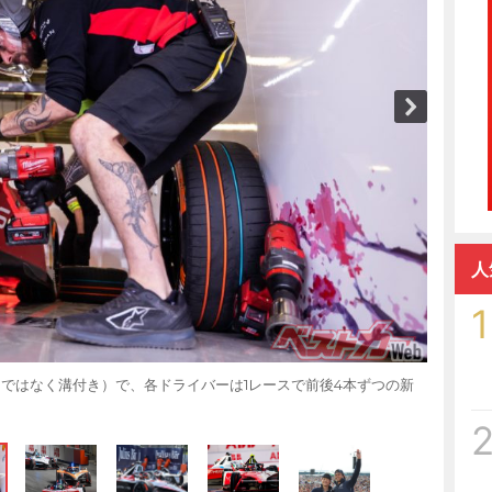
人
1
クではなく溝付き）で、各ドライバーは1レースで前後4本ずつの新