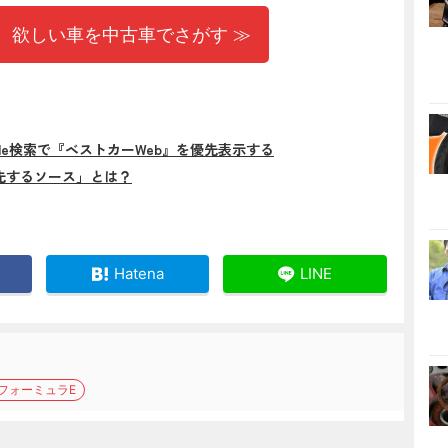
 欲しい車を中古車でさがす ≫
gle検索で『ベストカーWeb』を優先表示する
先するソース」とは？
Hatena
LINE
フォーミュラE