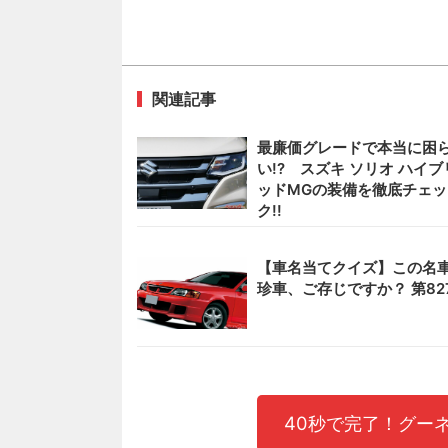
関連記事
最廉価グレードで本当に困
い!? スズキ ソリオ ハイブ
ッドMGの装備を徹底チェッ
ク!!
【車名当てクイズ】この名
珍車、ご存じですか？ 第82
40秒で完了！グー