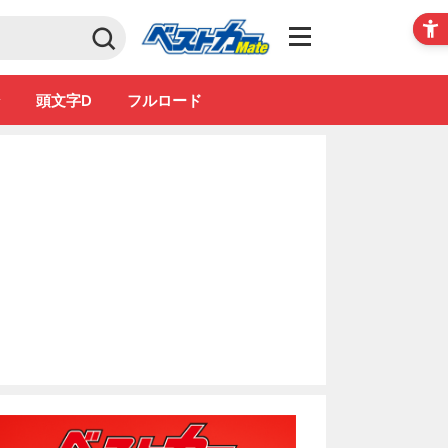
Club
ン
頭文字D
フルロード