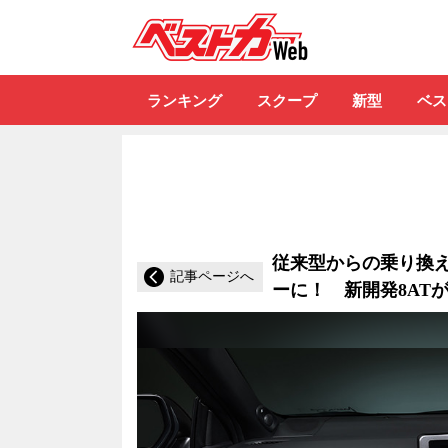
自動車情報誌「ベ
ランキング
スクープ
新型
ベス
従来型からの乗り換え
記事ページへ
ーに！ 新開発8AT