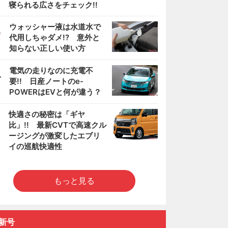
寝られる広さをチェック!!
3
ウォッシャー液は水道水で
代用しちゃダメ!? 意外と
知らない正しい使い方
4
電気の走りなのに充電不
要!! 日産ノートのe-
POWERはEVと何が違う？
5
快適さの秘密は「ギヤ
比」!! 最新CVTで高速クル
ージングが激変したエブリ
イの巡航快適性
もっと見る
新号