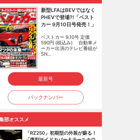
新型LFAはBEVではなく
PHEVで登場?!「ベスト
カー 9月10日号発売！」
ベストカー 9.10号 定価
590円 (税込み) 自動車メ
ーカー出演のテレビ番組が
SN…
最新号
バックナンバー
集部オススメ
「RZ250」初期型の外装が蘇る！
「復刻サイドカバー＆テールカウ