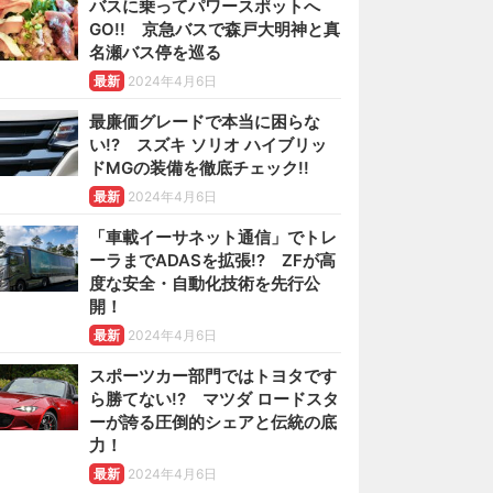
バスに乗ってパワースポットへ
GO!! 京急バスで森戸大明神と真
名瀬バス停を巡る
最新
2024年4月6日
最廉価グレードで本当に困らな
い!? スズキ ソリオ ハイブリッ
ドMGの装備を徹底チェック!!
最新
2024年4月6日
「車載イーサネット通信」でトレ
ーラまでADASを拡張!? ZFが高
度な安全・自動化技術を先行公
開！
最新
2024年4月6日
スポーツカー部門ではトヨタです
ら勝てない!? マツダ ロードスタ
ーが誇る圧倒的シェアと伝統の底
力！
最新
2024年4月6日