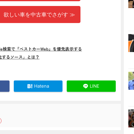
 欲しい車を中古車でさがす ≫
gle検索で『ベストカーWeb』を優先表示する
先するソース」とは？
Hatena
LINE