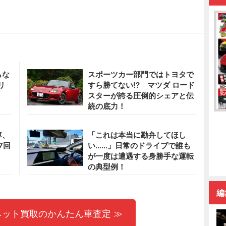
らな
スポーツカー部門ではトヨタで
リ
すら勝てない!? マツダ ロード
スターが誇る圧倒的シェアと伝
統の底力！
車、
「これは本当に勘弁してほし
7回
い……」日常のドライブで誰も
が一度は遭遇する身勝手な運転
の典型例！
編
ネット買取のかんたん車査定 ≫