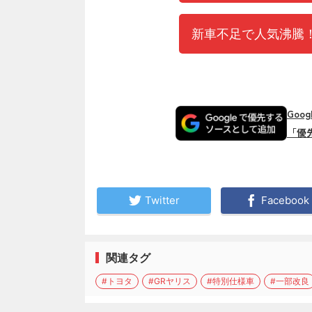
新車不足で人気沸騰！
Goo
「優
Twitter
Facebook
関連タグ
#トヨタ
#GRヤリス
#特別仕様車
#一部改良