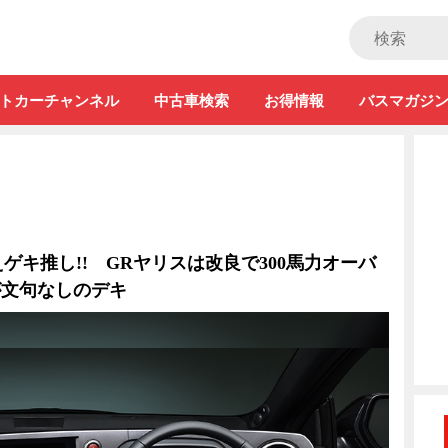
ストカー」
トカーチャンネル
中古車検索
お得情報
バスマガジ
ゲキ推し!! GRヤリスは改良で300馬力オーバ
が文句なしのデキ