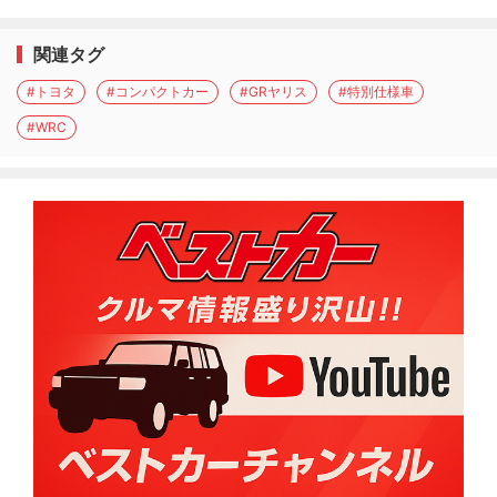
関連タグ
#トヨタ
#コンパクトカー
#GRヤリス
#特別仕様車
#WRC