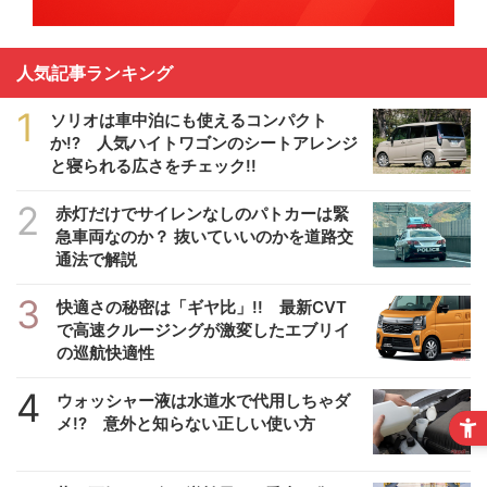
人気記事ランキング
1
ソリオは車中泊にも使えるコンパクト
か!? 人気ハイトワゴンのシートアレンジ
と寝られる広さをチェック!!
2
赤灯だけでサイレンなしのパトカーは緊
急車両なのか？ 抜いていいのかを道路交
通法で解説
3
快適さの秘密は「ギヤ比」!! 最新CVT
で高速クルージングが激変したエブリイ
の巡航快適性
4
ウォッシャー液は水道水で代用しちゃダ
メ!? 意外と知らない正しい使い方