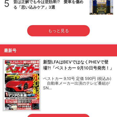
5
昔は正解でも今は逆効果!? 愛車を傷め
る「思い込みケア」3選
もっと見る
最新号
新型LFAはBEVではなくPHEVで登
場?!「ベストカー 9月10日号発売！」
ベストカー 9.10号 定価 590円 (税込み)
自動車メーカー出演のテレビ番組が
SN…