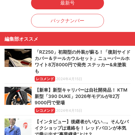
最新号
バックナンバー
編集部オススメ
「RZ250」初期型の外装が蘇る！「復刻サイド
カバー＆テールカウルセット」ニューパールホ
ワイト8万8000円で発売 ステッカー&未塗装
も
レコメンド
2024年4月15日
【新車】新型キャリパーは自社開発品！ KTM
新型「390 DUKE」2026年モデルが82万
9000円で登場
レコメンド
2024年4月15日
【インタビュー】後継者がいない…。そんなバ
イクショップは連絡を！ レッドバロンが本気
で乗り出す“事業継承”とは？