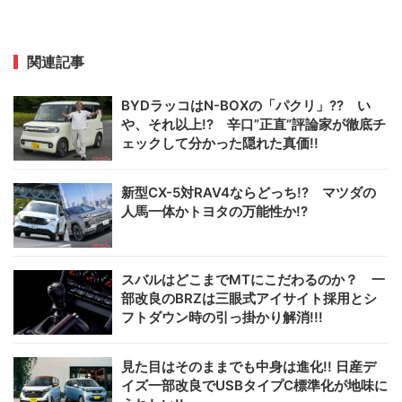
関連記事
BYDラッコはN-BOXの「パクリ」?? い
や、それ以上!? 辛口”正直”評論家が徹底チ
ェックして分かった隠れた真価!!
新型CX-5対RAV4ならどっち!? マツダの
人馬一体かトヨタの万能性か!?
スバルはどこまでMTにこだわるのか？ 一
部改良のBRZは三眼式アイサイト採用とシ
フトダウン時の引っ掛かり解消!!!
見た目はそのままでも中身は進化!! 日産デ
イズ一部改良でUSBタイプC標準化が地味に