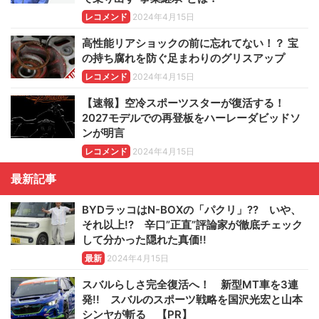
レコメンド
2024年4月15日
高性能リアショックの前に忘れてない！？ 宝
の持ち腐れを防ぐ足まわりのグリスアップ
レコメンド
2024年4月15日
【速報】空冷スポーツスターが復活する！
2027モデルでの再登板をハーレーダビッドソ
ンが明言
レコメンド
2024年4月15日
最新記事
BYDラッコはN-BOXの「パクリ」?? いや、
それ以上!? 辛口”正直”評論家が徹底チェック
して分かった隠れた真価!!
最新
2024年4月15日
スバルらしさ完全復活へ！ 新型MT車を3連
発!! スバルのスポーツ戦略を国沢光宏と山本
シンヤが斬る 【PR】