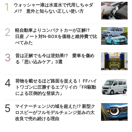
1
ウォッシャー液は水道水で代用しちゃダ
メ!? 意外と知らない正しい使い方
2
軽自動車よりコンパクトカーが正解!?
日産 ノート対N-BOXを価格と維持費で比
べてみた
3
昔は正解でも今は逆効果!? 愛車を傷め
る「思い込みケア」3選
4
荷物を載せるほど路面を捉える！ FFハイ
トワゴンに圧勝するエブリイの「FR駆動
による圧倒的な登坂力」
5
マイナーチェンジの域を超えた!? 新型ク
ロスビーがフルモデルチェンジ並みの大
改良で売れ続ける理由