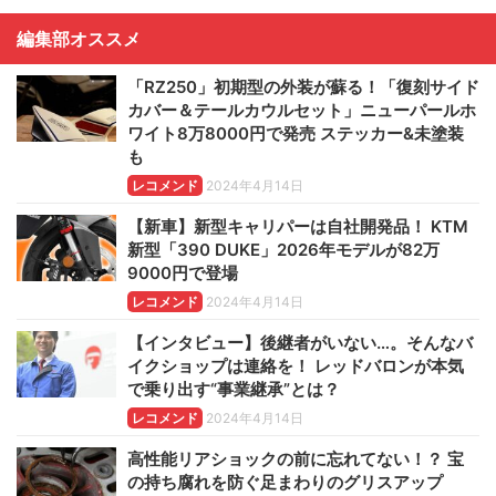
編集部オススメ
「RZ250」初期型の外装が蘇る！「復刻サイド
カバー＆テールカウルセット」ニューパールホ
ワイト8万8000円で発売 ステッカー&未塗装
も
レコメンド
2024年4月14日
【新車】新型キャリパーは自社開発品！ KTM
新型「390 DUKE」2026年モデルが82万
9000円で登場
レコメンド
2024年4月14日
【インタビュー】後継者がいない…。そんなバ
イクショップは連絡を！ レッドバロンが本気
で乗り出す“事業継承”とは？
レコメンド
2024年4月14日
高性能リアショックの前に忘れてない！？ 宝
の持ち腐れを防ぐ足まわりのグリスアップ