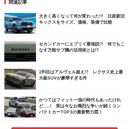
関連記事
大きく高くなって何が変わった!? 日産新旧
キックスをサイズ、価格、装備で比較
セカンドカーにエブリイ最強説!? 何でもこ
なす万能サブ機の活用術とは!?
2列目はアルヴェル超え!? レクサス史上最
大級SUVが豪華すぎる件
かつてはフィット一強の時代もあったけれ
ど……! 実は今なお熾烈な争いが続くコン
パクトカーTOP3の最新勢力図！