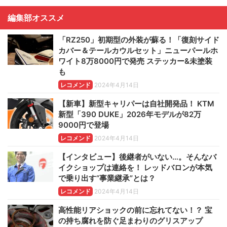
編集部オススメ
「RZ250」初期型の外装が蘇る！「復刻サイド
カバー＆テールカウルセット」ニューパールホ
ワイト8万8000円で発売 ステッカー&未塗装
も
レコメンド
2024年4月14日
【新車】新型キャリパーは自社開発品！ KTM
新型「390 DUKE」2026年モデルが82万
9000円で登場
レコメンド
2024年4月14日
【インタビュー】後継者がいない…。そんなバ
イクショップは連絡を！ レッドバロンが本気
で乗り出す“事業継承”とは？
レコメンド
2024年4月14日
高性能リアショックの前に忘れてない！？ 宝
の持ち腐れを防ぐ足まわりのグリスアップ