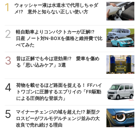
1
ウォッシャー液は水道水で代用しちゃダ
メ!? 意外と知らない正しい使い方
2
軽自動車よりコンパクトカーが正解!?
日産 ノート対N-BOXを価格と維持費で比
べてみた
3
昔は正解でも今は逆効果!? 愛車を傷め
る「思い込みケア」3選
4
荷物を載せるほど路面を捉える！ FFハイ
トワゴンに圧勝するエブリイの「FR駆動
による圧倒的な登坂力」
5
マイナーチェンジの域を超えた!? 新型ク
ロスビーがフルモデルチェンジ並みの大
改良で売れ続ける理由