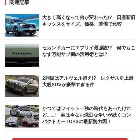
関連記事
大きく高くなって何が変わった!? 日産新旧
キックスをサイズ、価格、装備で比較
セカンドカーにエブリイ最強説!? 何でもこ
なす万能サブ機の活用術とは!?
2列目はアルヴェル超え!? レクサス史上最
大級SUVが豪華すぎる件
かつてはフィット一強の時代もあったけれ
ど……! 実は今なお熾烈な争いが続くコン
パクトカーTOP3の最新勢力図！