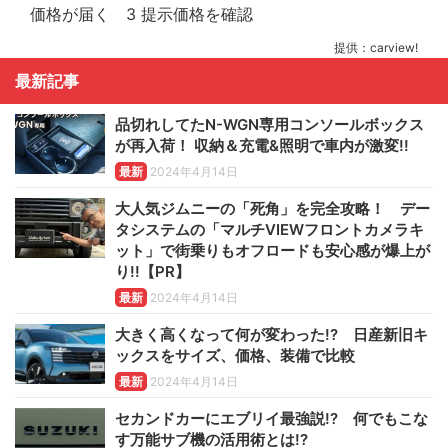
提供：carview!
最新記事
品切れしてたN-WGN専用コンソールボックス
が再入荷！ 収納＆充電&照明で車内が激変!!
最新
2024年4月14日
大人気ジムニーの「死角」を完全攻略！ デー
タシステムの「マルチVIEWフロントカメラキ
ット」で街乗りもオフロードも安心感が爆上が
り!!【PR】
最新
2024年4月14日
大きく高くなって何が変わった!? 日産新旧キ
ックスをサイズ、価格、装備で比較
最新
2024年4月14日
セカンドカーにエブリイ最強説!? 何でもこな
す万能サブ機の活用術とは!?