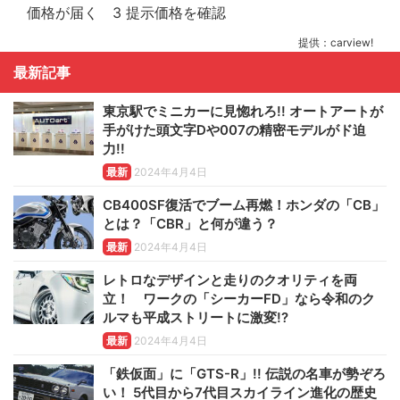
提供：carview!
最新記事
東京駅でミニカーに見惚れろ!! オートアートが
手がけた頭文字Dや007の精密モデルがド迫
力!!
最新
2024年4月4日
CB400SF復活でブーム再燃！ホンダの「CB」
とは？「CBR」と何が違う？
最新
2024年4月4日
レトロなデザインと走りのクオリティを両
立！ ワークの「シーカーFD」なら令和のク
ルマも平成ストリートに激変!?
最新
2024年4月4日
「鉄仮面」に「GTS-R」!! 伝説の名車が勢ぞろ
い！ 5代目から7代目スカイライン進化の歴史