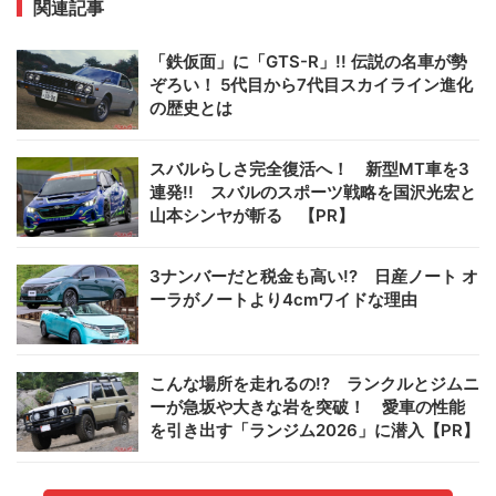
関連記事
「鉄仮面」に「GTS-R」!! 伝説の名車が勢
ぞろい！ 5代目から7代目スカイライン進化
の歴史とは
スバルらしさ完全復活へ！ 新型MT車を3
連発!! スバルのスポーツ戦略を国沢光宏と
山本シンヤが斬る 【PR】
3ナンバーだと税金も高い!? 日産ノート オ
ーラがノートより4cmワイドな理由
こんな場所を走れるの!? ランクルとジムニ
ーが急坂や大きな岩を突破！ 愛車の性能
を引き出す「ランジム2026」に潜入【PR】