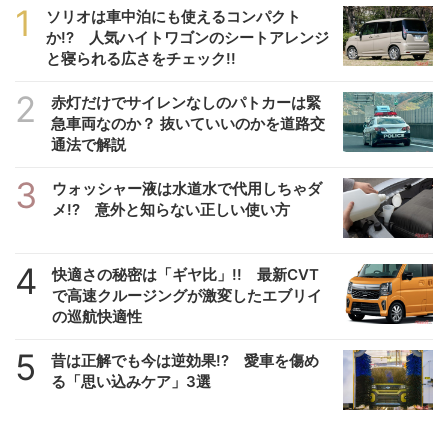
1
ソリオは車中泊にも使えるコンパクト
か!? 人気ハイトワゴンのシートアレンジ
と寝られる広さをチェック!!
2
赤灯だけでサイレンなしのパトカーは緊
急車両なのか？ 抜いていいのかを道路交
通法で解説
3
ウォッシャー液は水道水で代用しちゃダ
メ!? 意外と知らない正しい使い方
4
快適さの秘密は「ギヤ比」!! 最新CVT
で高速クルージングが激変したエブリイ
の巡航快適性
5
昔は正解でも今は逆効果!? 愛車を傷め
る「思い込みケア」3選