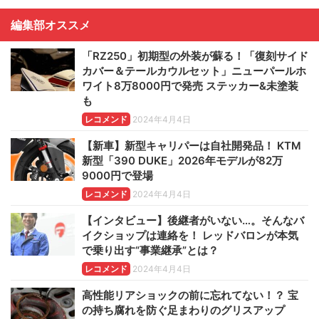
編集部オススメ
「RZ250」初期型の外装が蘇る！「復刻サイド
カバー＆テールカウルセット」ニューパールホ
ワイト8万8000円で発売 ステッカー&未塗装
も
レコメンド
2024年4月4日
【新車】新型キャリパーは自社開発品！ KTM
新型「390 DUKE」2026年モデルが82万
9000円で登場
レコメンド
2024年4月4日
【インタビュー】後継者がいない…。そんなバ
イクショップは連絡を！ レッドバロンが本気
で乗り出す“事業継承”とは？
レコメンド
2024年4月4日
高性能リアショックの前に忘れてない！？ 宝
の持ち腐れを防ぐ足まわりのグリスアップ