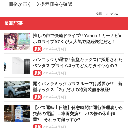
提供：carview!
最新記事
推しの声で快適ドライブ!! Yahoo！カーナビ×
ホロライブAZKiが大人気で継続決定だと！
最新
2024年4月4日
ハンコックが躍進!! 新型キックスに採用された
ベンタス プライム4ってどんなタイヤなの？
最新
2024年4月4日
開くパノラミックガラスルーフは必要か!? 新
型キックス「G」だけの特別装備を検証!!
最新
2024年4月4日
【バス運転士日誌】休憩時間に運行管理者から
突然の電話……車両交換? バス停の休止作
業? それって何っすか?
最新
2024年4月4日