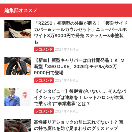
編集部オススメ
「RZ250」初期型の外装が蘇る！「復刻サイド
カバー＆テールカウルセット」ニューパールホ
ワイト8万8000円で発売 ステッカー&未塗装
も
レコメンド
2024年4月4日
【新車】新型キャリパーは自社開発品！ KTM
新型「390 DUKE」2026年モデルが82万
9000円で登場
レコメンド
2024年4月4日
【インタビュー】後継者がいない…。そんなバ
イクショップは連絡を！ レッドバロンが本気
で乗り出す“事業継承”とは？
レコメンド
2024年4月4日
高性能リアショックの前に忘れてない！？ 宝
の持ち腐れを防ぐ足まわりのグリスアップ