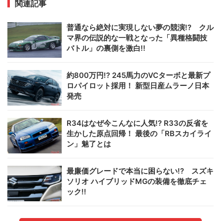
関連記事
普通なら絶対に実現しない夢の競演!? クル
マ界の伝説的な一戦となった「異種格闘技
バトル」の裏側を激白!!
約800万円!? 245馬力のVCターボと最新プ
ロパイロット採用！ 新型日産ムラーノ日本
発売
R34はなぜ今こんなに人気!? R33の反省を
生かした原点回帰！ 最後の「RBスカイライ
ン」魅了とは
最廉価グレードで本当に困らない!? スズキ
ソリオ ハイブリッドMGの装備を徹底チェ
ック!!