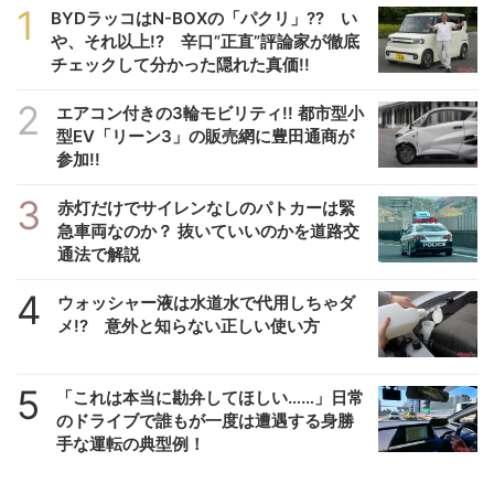
1
BYDラッコはN-BOXの「パクリ」?? い
や、それ以上!? 辛口”正直”評論家が徹底
チェックして分かった隠れた真価!!
2
エアコン付きの3輪モビリティ!! 都市型小
型EV「リーン3」の販売網に豊田通商が
参加!!
3
赤灯だけでサイレンなしのパトカーは緊
急車両なのか？ 抜いていいのかを道路交
通法で解説
4
ウォッシャー液は水道水で代用しちゃダ
メ!? 意外と知らない正しい使い方
5
「これは本当に勘弁してほしい……」日常
のドライブで誰もが一度は遭遇する身勝
手な運転の典型例！