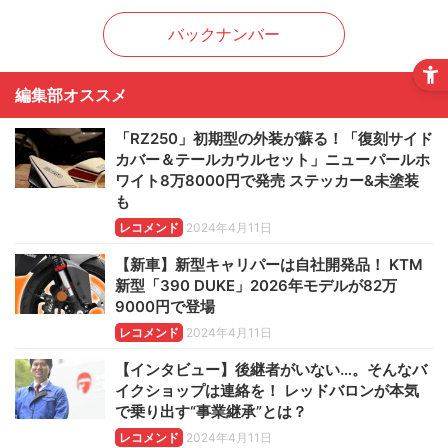
バックナンバー
編集部オススメ
「RZ250」初期型の外装が蘇る！「復刻サイド
カバー＆テールカウルセット」ニューパールホ
ワイト8万8000円で発売 ステッカー&未塗装
も
レコメンド
2024年4月11日
【新車】新型キャリパーは自社開発品！ KTM
新型「390 DUKE」2026年モデルが82万
9000円で登場
レコメンド
2024年4月11日
【インタビュー】後継者がいない…。そんなバ
イクショップは連絡を！ レッドバロンが本気
で乗り出す“事業継承”とは？
レコメンド
2024年4月11日