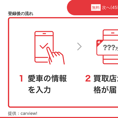
次へ(45
無料
登録後の流れ
提供：carview!