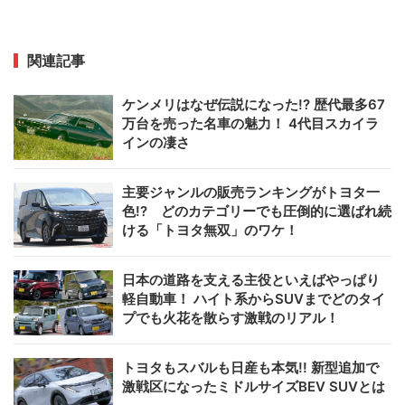
関連記事
ケンメリはなぜ伝説になった!? 歴代最多67
万台を売った名車の魅力！ 4代目スカイラ
インの凄さ
主要ジャンルの販売ランキングがトヨタ一
色!? どのカテゴリーでも圧倒的に選ばれ続
ける「トヨタ無双」のワケ！
日本の道路を支える主役といえばやっぱり
軽自動車！ ハイト系からSUVまでどのタイ
プでも火花を散らす激戦のリアル！
トヨタもスバルも日産も本気!! 新型追加で
激戦区になったミドルサイズBEV SUVとは