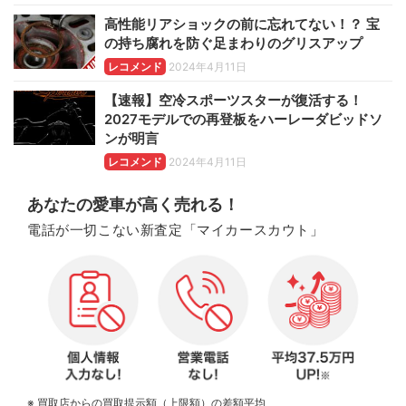
高性能リアショックの前に忘れてない！？ 宝
の持ち腐れを防ぐ足まわりのグリスアップ
レコメンド
2024年4月11日
【速報】空冷スポーツスターが復活する！
2027モデルでの再登板をハーレーダビッドソ
ンが明言
レコメンド
2024年4月11日
あなたの愛車が高く売れる！
電話が一切こない新査定「マイカースカウト」
※ 買取店からの買取提示額（上限額）の差額平均