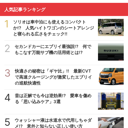
人気記事ランキング
1
ソリオは車中泊にも使えるコンパクト
か!? 人気ハイトワゴンのシートアレンジ
と寝られる広さをチェック!!
2
セカンドカーにエブリイ最強説!? 何で
もこなす万能サブ機の活用術とは!?
3
快適さの秘密は「ギヤ比」!! 最新CVT
で高速クルージングが激変したエブリイ
の巡航快適性
4
昔は正解でも今は逆効果!? 愛車を傷め
る「思い込みケア」3選
5
ウォッシャー液は水道水で代用しちゃダ
メ!? 意外と知らない正しい使い方