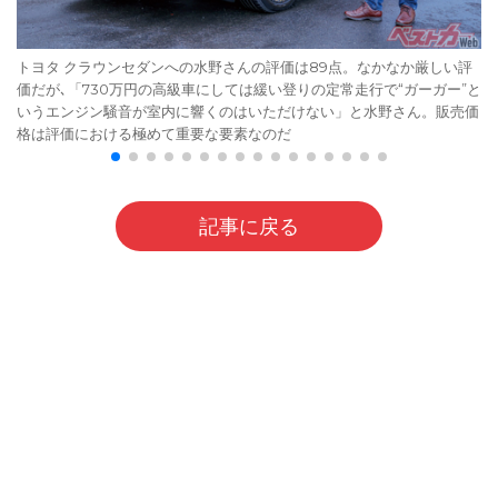
トヨタ クラウンセダンへの水野さんの評価は89点。なかなか厳しい評
価だが､「730万円の高級車にしては緩い登りの定常走行で“ガーガー”と
いうエンジン騒音が室内に響くのはいただけない」と水野さん。販売価
格は評価における極めて重要な要素なのだ
記事に戻る