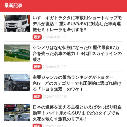
最新記事
いすゞギガトラクタに車載用ショートキャブモ
デルが復活！ 重いSUVやEVに対応した車両運
搬セミトレーラを牽引する!!
最新
2024年4月11日
ケンメリはなぜ伝説になった!? 歴代最多67万
台を売った名車の魅力！ 4代目スカイラインの
凄さ
最新
2024年4月11日
主要ジャンルの販売ランキングがトヨタ一
色!? どのカテゴリーでも圧倒的に選ばれ続け
る「トヨタ無双」のワケ！
最新
2024年4月11日
日本の道路を支える主役といえばやっぱり軽自
動車！ ハイト系からSUVまでどのタイプでも
火花を散らす激戦のリアル！
最新
2024年4月11日