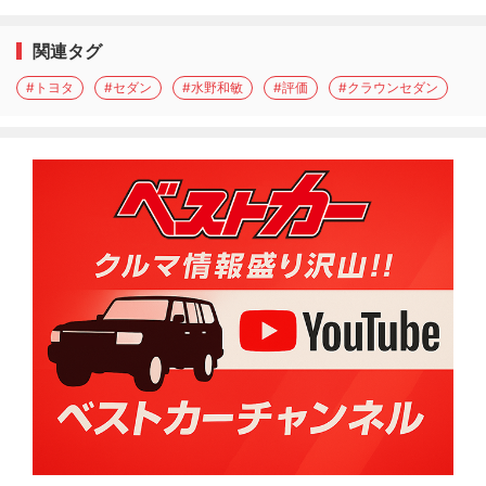
関連タグ
#トヨタ
#セダン
#水野和敏
#評価
#クラウンセダン