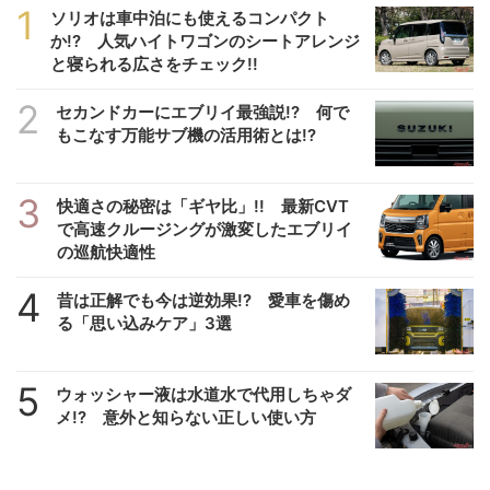
1
ソリオは車中泊にも使えるコンパクト
か!? 人気ハイトワゴンのシートアレンジ
と寝られる広さをチェック!!
2
セカンドカーにエブリイ最強説!? 何で
もこなす万能サブ機の活用術とは!?
3
快適さの秘密は「ギヤ比」!! 最新CVT
で高速クルージングが激変したエブリイ
の巡航快適性
4
昔は正解でも今は逆効果!? 愛車を傷め
る「思い込みケア」3選
5
ウォッシャー液は水道水で代用しちゃダ
メ!? 意外と知らない正しい使い方