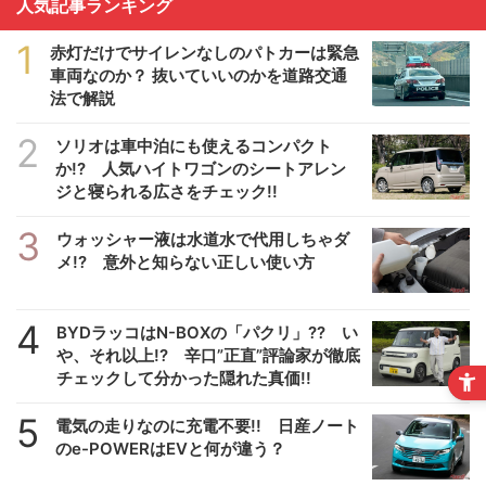
人気記事ランキング
1
赤灯だけでサイレンなしのパトカーは緊急
車両なのか？ 抜いていいのかを道路交通
法で解説
2
ソリオは車中泊にも使えるコンパクト
か!? 人気ハイトワゴンのシートアレン
ジと寝られる広さをチェック!!
3
ウォッシャー液は水道水で代用しちゃダ
メ!? 意外と知らない正しい使い方
4
BYDラッコはN-BOXの「パクリ」?? い
や、それ以上!? 辛口”正直”評論家が徹底
チェックして分かった隠れた真価!!
5
電気の走りなのに充電不要!! 日産ノート
のe-POWERはEVと何が違う？