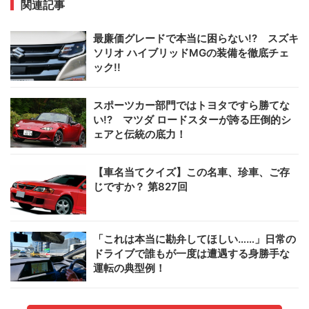
関連記事
最廉価グレードで本当に困らない!? スズキ
ソリオ ハイブリッドMGの装備を徹底チェ
ック!!
スポーツカー部門ではトヨタですら勝てな
い!? マツダ ロードスターが誇る圧倒的シ
ェアと伝統の底力！
【車名当てクイズ】この名車、珍車、ご存
じですか？ 第827回
「これは本当に勘弁してほしい……」日常の
ドライブで誰もが一度は遭遇する身勝手な
運転の典型例！