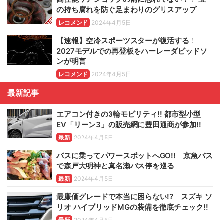
の持ち腐れを防ぐ足まわりのグリスアップ
レコメンド
2024年4月5日
【速報】空冷スポーツスターが復活する！
2027モデルでの再登板をハーレーダビッドソ
ンが明言
レコメンド
2024年4月5日
最新記事
エアコン付きの3輪モビリティ!! 都市型小型
EV「リーン3」の販売網に豊田通商が参加!!
最新
2024年4月5日
バスに乗ってパワースポットへGO!! 京急バス
で森戸大明神と真名瀬バス停を巡る
最新
2024年4月5日
最廉価グレードで本当に困らない!? スズキ ソ
リオ ハイブリッドMGの装備を徹底チェック!!
最新
2024年4月5日