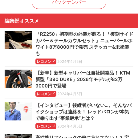
バックナンバー
編集部オススメ
「RZ250」初期型の外装が蘇る！「復刻サイド
カバー＆テールカウルセット」ニューパールホ
ワイト8万8000円で発売 ステッカー&未塗装
も
レコメンド
2024年4月5日
【新車】新型キャリパーは自社開発品！ KTM
新型「390 DUKE」2026年モデルが82万
9000円で登場
レコメンド
2024年4月5日
【インタビュー】後継者がいない…。そんなバ
イクショップは連絡を！ レッドバロンが本気
で乗り出す“事業継承”とは？
レコメンド
2024年4月5日
高性能リアショックの前に忘れてない！？ 宝