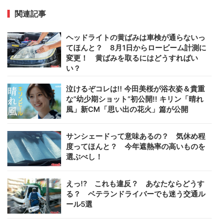
関連記事
ヘッドライトの黄ばみは車検が通らないっ
てほんと？ 8月1日からロービーム計測に
変更！ 黄ばみを取るにはどうすればい
い？
泣けるぞコレは!! 今田美桜が浴衣姿＆貴重
な“幼少期ショット”初公開!! キリン「晴れ
風」新CM「思い出の花火」篇が公開
サンシェードって意味あるの？ 気休め程
度ってほんと？ 今年遮熱率の高いものを
選ぶべし！
えっ!? これも違反？ あなたならどうす
る？ ベテランドライバーでも迷う交通ル
ール5選