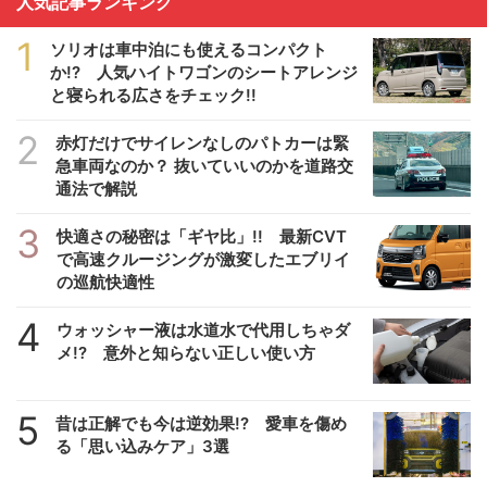
人気記事ランキング
1
ソリオは車中泊にも使えるコンパクト
か!? 人気ハイトワゴンのシートアレンジ
と寝られる広さをチェック!!
2
赤灯だけでサイレンなしのパトカーは緊
急車両なのか？ 抜いていいのかを道路交
通法で解説
3
快適さの秘密は「ギヤ比」!! 最新CVT
で高速クルージングが激変したエブリイ
の巡航快適性
4
ウォッシャー液は水道水で代用しちゃダ
メ!? 意外と知らない正しい使い方
5
昔は正解でも今は逆効果!? 愛車を傷め
る「思い込みケア」3選