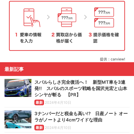
提供：carview!
最新記事
スバルらしさ完全復活へ！ 新型MT車を3連
発!! スバルのスポーツ戦略を国沢光宏と山本
シンヤが斬る 【PR】
最新
2024年4月10日
3ナンバーだと税金も高い!? 日産ノート オー
ラがノートより4cmワイドな理由
最新
2024年4月10日