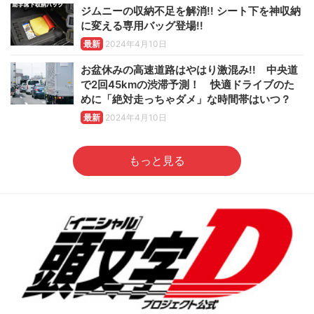
ジムニーの収納不足を解消!! シート下を神収納
に変える専用バッグ登場!!
最新
2024年4月10日
お盆休みの高速道路はやはり激混み!! 中央道
で2回45kmの渋滞予測！ 快適ドライブのた
めに「絶対走っちゃダメ」な時間帯はいつ？
最新
2024年4月10日
もっと見る