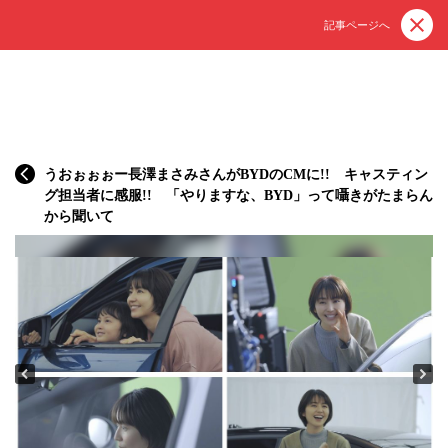
記事ページへ
うおぉぉぉー長澤まさみさんがBYDのCMに!! キャスティン
グ担当者に感服!! 「やりますな、BYD」って囁きがたまらん
から聞いて