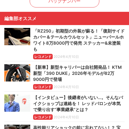
バックナンバー
編集部オススメ
「RZ250」初期型の外装が蘇る！「復刻サイド
カバー＆テールカウルセット」ニューパールホ
ワイト8万8000円で発売 ステッカー&未塗装
も
レコメンド
2024年4月10日
【新車】新型キャリパーは自社開発品！ KTM
新型「390 DUKE」2026年モデルが82万
9000円で登場
レコメンド
2024年4月10日
【インタビュー】後継者がいない…。そんなバ
イクショップは連絡を！ レッドバロンが本気
で乗り出す“事業継承”とは？
レコメンド
2024年4月10日
高性能リアショックの前に忘れてない！？ 宝