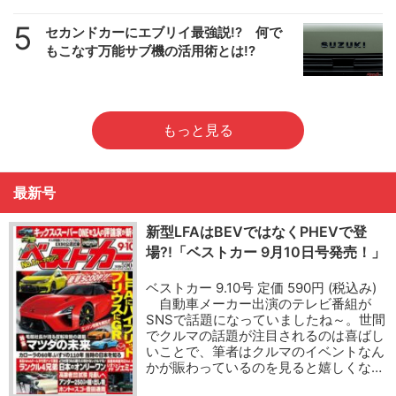
5
セカンドカーにエブリイ最強説!? 何で
もこなす万能サブ機の活用術とは!?
もっと見る
最新号
新型LFAはBEVではなくPHEVで登
場?!「ベストカー 9月10日号発売！」
ベストカー 9.10号 定価 590円 (税込み)
自動車メーカー出演のテレビ番組が
SNSで話題になっていましたね～。世間
でクルマの話題が注目されるのは喜ばし
いことで、筆者はクルマのイベントなん
かが賑わっているのを見ると嬉しくな…