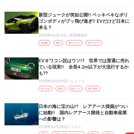
新型ジュークが突如公開!! ペッキペキなポリ
ゴンボディがブッ飛び過ぎ!! EVだけど日本に
来る？
2026年04月14日
/
新型車紹介
#日産
#EV
#ジューク
#マイクラ
EVオワコン説はウソ!? 世界では普通に売れ
ている現実!! 全長4.2m以下が大流行するか
も??
2026年04月06日
/
ニュース
#トヨタ
#EV
#ルノー
#E-Tech
日本の海に宝の山!? レアアース採掘がつい
に始動!! 国内レアアース開発と自動車産業
への影響は？
2026年04月06日
/
コラム