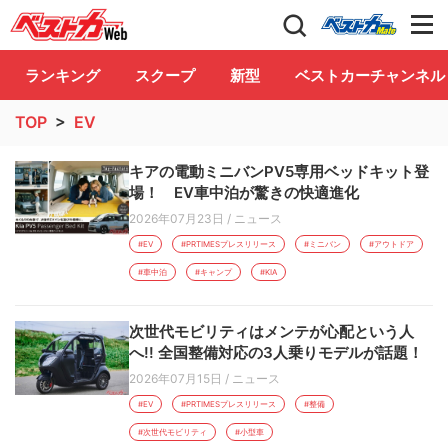
自動車情報誌「ベストカー」
Club
ランキング
スクープ
新型
ベストカーチャンネル
TOP
>
EV
キアの電動ミニバンPV5専用ベッドキット登
場！ EV車中泊が驚きの快適進化
2026年07月23日
/
ニュース
#EV
#PRTIMESプレスリリース
#ミニバン
#アウトドア
#車中泊
#キャンプ
#KIA
次世代モビリティはメンテが心配という人
へ!! 全国整備対応の3人乗りモデルが話題！
2026年07月15日
/
ニュース
#EV
#PRTIMESプレスリリース
#整備
#次世代モビリティ
#小型車