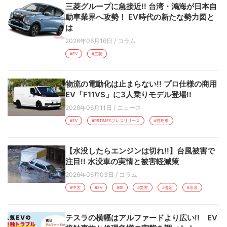
三菱グループに急接近!! 台湾・鴻海が日本自
動車業界へ攻勢！ EV時代の新たな勢力図と
は
2026年06月16日
/
コラム
#EV
#三菱
物流の電動化は止まらない!! プロ仕様の商用
EV「F11VS」に3人乗りモデル登場!!
2026年06月11日
/
ニュース
#EV
#PRTIMESプレスリリース
#商用車
【水没したらエンジンは切れ!!】台風被害で
注目!! 水没車の実情と被害軽減策
2026年06月03日
/
コラム
#中古
#EV
#車
#災害
#査定
#水没
テスラの横幅はアルファードより広い!! EV