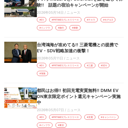
験!! 話題の宿泊キャンペーンが開始
2026年05月14日
/
ニュース
#EV
#PRTIMESプレスリリース
#テスラ
#モデル3
#インフラ
#旅行
#体験
台湾鴻海が攻めてる!! 三菱電機との提携で
EV・SDV戦略加速の衝撃！
2026年05月11日
/
ニュース
#EV
#PRTIMESプレスリリース
#三菱
#SDV
#鴻海
都民はお得!! 初回充電実質無料!! DMM EV
ON東京限定ポイント還元キャンペーン実施
中
2026年05月07日
/
ニュース
#EV
#PRTIMESプレスリリース
#充電
#キャンペーン
#インフラ
#東京