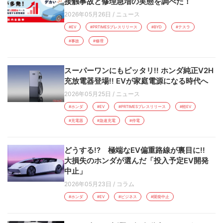
接触事故と修理急増の実態を調べた！
2026年05月26日
/
ニュース
#EV
#PRTIMESプレスリリース
#BYD
#テスラ
#事故
#修理
スーパーワンにもピッタリ!! ホンダ純正V2H
充放電器登場!! EVが家庭電源になる時代へ
2026年05月25日
/
ニュース
#ホンダ
#EV
#PRTIMESプレスリリース
#軽EV
#充電器
#急速充電
#停電
どうする!? 極端なEV偏重路線が裏目に!!
大損失のホンダが選んだ「投入予定EV開発
中止」
2026年05月23日
/
コラム
#ホンダ
#EV
#ビジネス
#開発中止