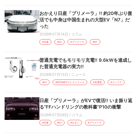
おかえり日産「プリメーラ」!! 約20年ぶり復
活でも中身は中国生まれの大型EV「N7」だ
った
2026年07月14日
/
コラム
#日産
#EV
#プリメーラ
#N7
普通充電でもモリモリ充電!! 9.6kWを達成し
た普通充電器の実力!!
2026年07月13日
/
ニュース
#EV
#PRTIMESプレスリリース
#充電器
#インフラ
日産「プリメーラ」がEVで復活!! いま振り返
る“FFハンドリングの教科書”P10の衝撃
2026年07月06日
/
コラム
#日産
#EV
#セダン
#プリメーラ