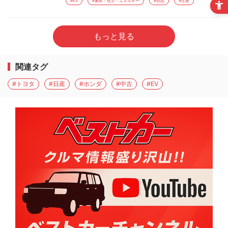
#EV
#素材・化学・エネルギー
#部品
#生産
もっと見る
関連タグ
#トヨタ
#日産
#ホンダ
#中古
#EV