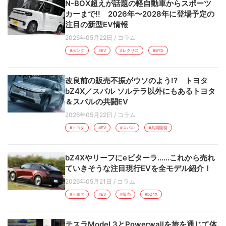
N-BOX超えが話題の軽自動車からスポーツ
カーまで!! 2026年〜2028年に登場予定の
注目の新型EV情報
2026年05月22日
/
コラム
#ホンダ
#EV
#レクサス
#BYD
改良前の販売不振がウソのよう!? トヨタ
bZ4X／スバル ソルテラ以外にもあるトヨタ
＆スバルの共闘EV
2026年05月22日
/
コラム
#トヨタ
#EV
#スバル
#共同開発
bZ4Xやリーフにeビターラ……これから売れ
ていきそうな注目現行EVを全モデル紹介！
2026年05月21日
/
コラム
#トヨタ
#EV
#販売
#bZ4X
テスラModel 3とPowerwallを旅を通じて体