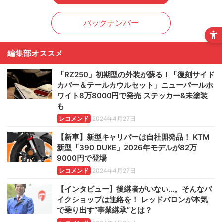
バックナンバー
編集部オススメ
「RZ250」初期型の外装が蘇る！「復刻サイド
カバー＆テールカウルセット」ニューパールホ
ワイト8万8000円で発売 ステッカー&未塗装
も
レコメンド
2024年4月27日
【新車】新型キャリパーは自社開発品！ KTM
新型「390 DUKE」2026年モデルが82万
9000円で登場
レコメンド
2024年4月27日
【インタビュー】後継者がいない…。そんなバ
イクショップは連絡を！ レッドバロンが本気
で乗り出す“事業継承”とは？