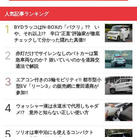
人気記事ランキング
1
BYDラッコはN-BOXの「パクリ」?? い
や、それ以上!? 辛口”正直”評論家が徹底
チェックして分かった隠れた真価!!
2
赤灯だけでサイレンなしのパトカーは緊
急車両なのか？ 抜いていいのかを道路交
通法で解説
3
エアコン付きの3輪モビリティ!! 都市型小
型EV「リーン3」の販売網に豊田通商が
参加!!
4
ウォッシャー液は水道水で代用しちゃダ
メ!? 意外と知らない正しい使い方
5
ソリオは車中泊にも使えるコンパクト