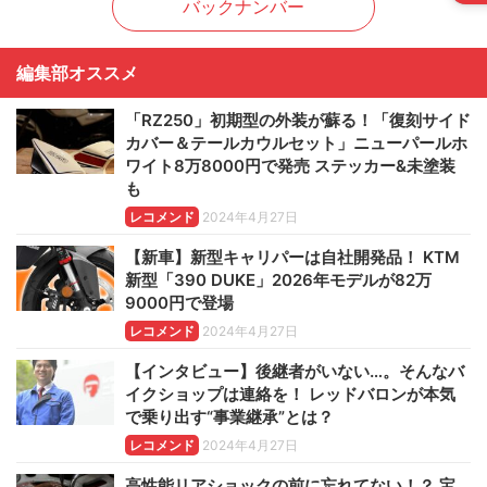
バックナンバー
編集部オススメ
「RZ250」初期型の外装が蘇る！「復刻サイド
カバー＆テールカウルセット」ニューパールホ
ワイト8万8000円で発売 ステッカー&未塗装
も
レコメンド
2024年4月27日
【新車】新型キャリパーは自社開発品！ KTM
新型「390 DUKE」2026年モデルが82万
9000円で登場
レコメンド
2024年4月27日
【インタビュー】後継者がいない…。そんなバ
イクショップは連絡を！ レッドバロンが本気
で乗り出す“事業継承”とは？
レコメンド
2024年4月27日
高性能リアショックの前に忘れてない！？ 宝