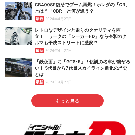
CB400SF復活でブーム再燃！ホンダの「CB」
とは？「CBR」と何が違う？
最新
2024年4月27日
レトロなデザインと走りのクオリティを両
立！ ワークの「シーカーFD」なら令和のク
ルマも平成ストリートに激変!?
最新
2024年4月27日
「鉄仮面」に「GTS-R」!! 伝説の名車が勢ぞろ
い！ 5代目から7代目スカイライン進化の歴史
とは
最新
2024年4月27日
もっと見る