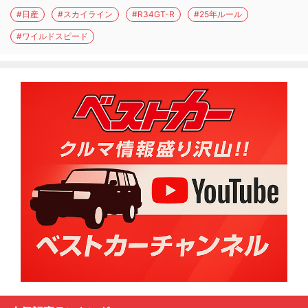
#日産
#スカイライン
#R34GT-R
#25年ルール
#ワイルドスピード