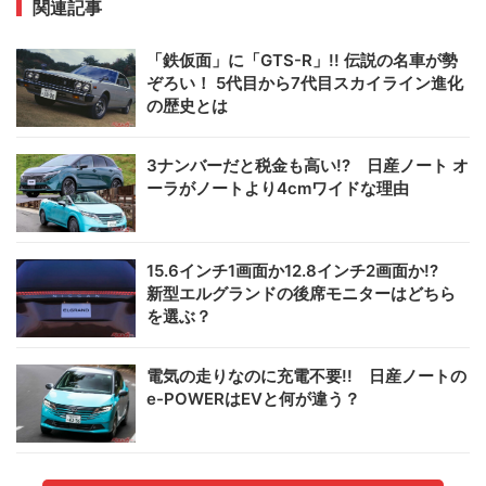
関連記事
「鉄仮面」に「GTS-R」!! 伝説の名車が勢
ぞろい！ 5代目から7代目スカイライン進化
の歴史とは
3ナンバーだと税金も高い!? 日産ノート オ
ーラがノートより4cmワイドな理由
15.6インチ1画面か12.8インチ2画面か!?
新型エルグランドの後席モニターはどちら
を選ぶ？
電気の走りなのに充電不要!! 日産ノートの
e-POWERはEVと何が違う？