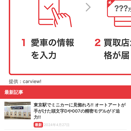
提供：carview!
最新記事
東京駅でミニカーに見惚れろ!! オートアートが
手がけた頭文字Dや007の精密モデルがド迫
力!!
最新
2024年4月27日