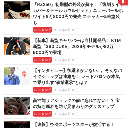
「RZ250」初期型の外装が蘇る！「復刻サイド
カバー＆テールカウルセット」ニューパールホ
ワイト8万8000円で発売 ステッカー&未塗装
も
レコメンド
2024年4月30日
【新車】新型キャリパーは自社開発品！ KTM
新型「390 DUKE」2026年モデルが82万
9000円で登場
レコメンド
2024年4月30日
【インタビュー】後継者がいない…。そんなバ
イクショップは連絡を！ レッドバロンが本気
で乗り出す“事業継承”とは？
レコメンド
2024年4月30日
高性能リアショックの前に忘れてない！？ 宝
の持ち腐れを防ぐ足まわりのグリスアップ
レコメンド
2024年4月30日
【速報】空冷スポーツスターが復活する！