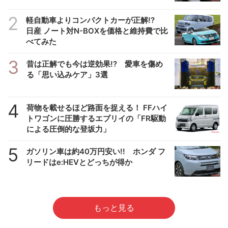
2
軽自動車よりコンパクトカーが正解!?
日産 ノート対N-BOXを価格と維持費で比
べてみた
3
昔は正解でも今は逆効果!? 愛車を傷め
る「思い込みケア」3選
4
荷物を載せるほど路面を捉える！ FFハイ
トワゴンに圧勝するエブリイの「FR駆動
による圧倒的な登坂力」
5
ガソリン車は約40万円安い!! ホンダ フ
リードはe:HEVとどっちが得か
もっと見る