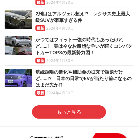
最新
2024年4月30日
2列目はアルヴェル超え!? レクサス史上最大
級SUVが豪華すぎる件
最新
2024年4月30日
かつてはフィット一強の時代もあったけれ
ど……! 実は今なお熾烈な争いが続くコンパク
トカーTOP3の最新勢力図！
最新
2024年4月30日
航続距離の進化や補助金の拡充で話題だけ
ど……!? 日本の日常でEVが当たり前になるの
はまだ先か!?
最新
2024年4月30日
もっと見る