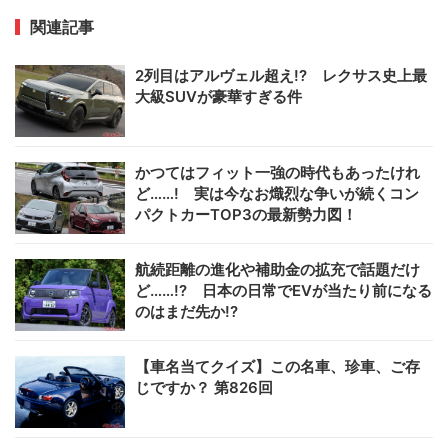
関連記事
2列目はアルヴェル超え!? レクサス史上最
大級SUVが豪華すぎる件
かつてはフィット一強の時代もあったけれ
ど……! 実は今なお熾烈な争いが続くコン
パクトカーTOP3の最新勢力図！
航続距離の進化や補助金の拡充で話題だけ
ど……!? 日本の日常でEVが当たり前になる
のはまだ先か!?
【車名当てクイズ】この名車、珍車、ご存
じですか？ 第826回