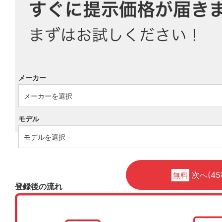
メーカー
モデル
次へ(45
無料
登録後の流れ