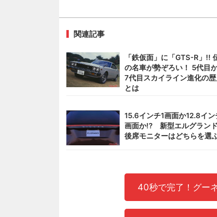
関連記事
「鉄仮面」に「GTS-R」!! 
の名車が勢ぞろい！ 5代目
7代目スカイライン進化の歴
とは
15.6インチ1画面か12.8イン
画面か!? 新型エルグラン
後席モニターはどちらを選
40秒で完了！グー