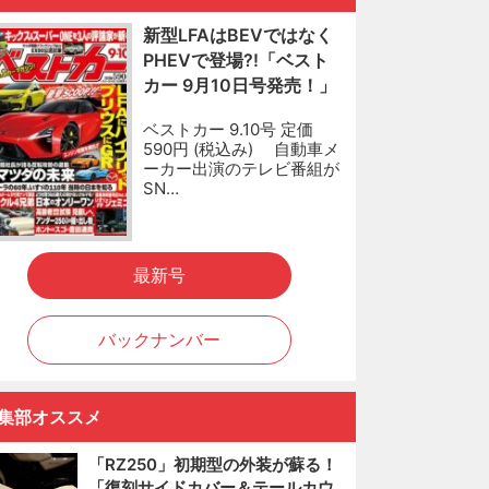
新型LFAはBEVではなく
PHEVで登場?!「ベスト
カー 9月10日号発売！」
ベストカー 9.10号 定価
590円 (税込み) 自動車メ
ーカー出演のテレビ番組が
SN…
最新号
バックナンバー
集部オススメ
「RZ250」初期型の外装が蘇る！
「復刻サイドカバー＆テールカウ