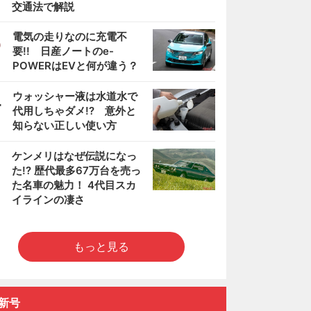
交通法で解説
3
電気の走りなのに充電不
要!! 日産ノートのe-
POWERはEVと何が違う？
4
ウォッシャー液は水道水で
代用しちゃダメ!? 意外と
知らない正しい使い方
5
ケンメリはなぜ伝説になっ
た!? 歴代最多67万台を売っ
た名車の魅力！ 4代目スカ
イラインの凄さ
もっと見る
新号