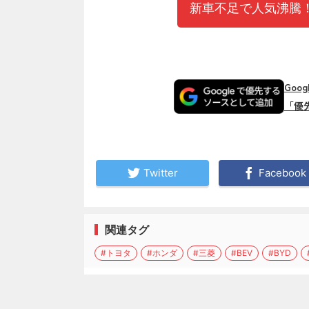
新車不足で人気沸騰！
Goo
「優
Twitter
Facebook
関連タグ
#トヨタ
#ホンダ
#三菱
#BEV
#BYD