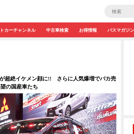
ストカー」
トカーチャンネル
中古車検索
お得情報
バスマガジ
]が超絶イケメン顔に!! さらに人気爆増でバカ売
熱望の国産車たち