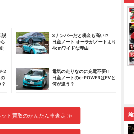
伝説
3ナンバーだと税金も高い!?
から
日産ノート オーラがノートより
史
4cmワイドな理由
チ2
電気の走りなのに充電不要!!
ドの
日産ノートのe-POWERはEVと
ぶ？
何が違う？
編
ネット買取のかんたん車査定 ≫