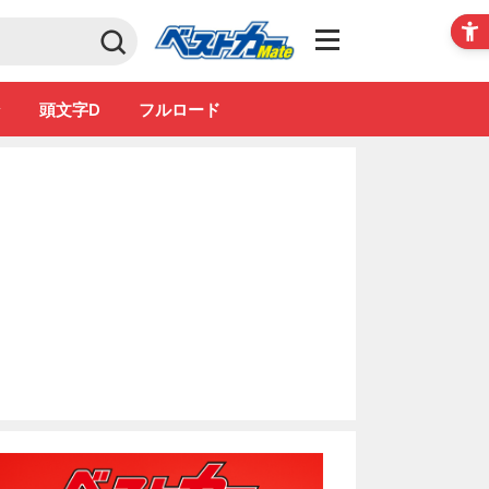
Club
ン
頭文字D
フルロード