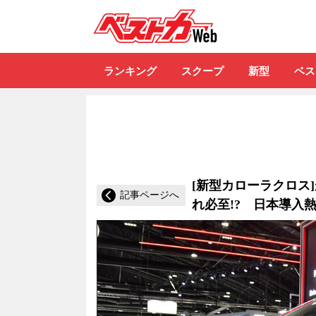
自動車情報誌「ベ
ランキング
スクープ
新型
ベス
[新型カローラクロス
記事ページへ
れ必至!? 日本導入