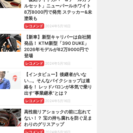
ルセット」ニューパールホワイト
8万8000円で発売 ステッカー&未
塗装も
レコメンド
2024年5月16日
【新車】新型キャリパーは自社開
発品！ KTM新型「390 DUKE」
2026年モデルが82万9000円で
登場
レコメンド
2024年5月16日
【インタビュー】後継者がいな
い…。そんなバイクショップは連
絡を！ レッドバロンが本気で乗り
出す“事業継承”とは？
レコメンド
2024年5月16日
高性能リアショックの前に忘れて
ない！？ 宝の持ち腐れを防ぐ足ま
わりのグリスアップ
レコメンド
2024年5月16日