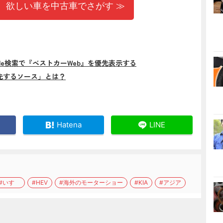
 欲しい車を中古車でさがす ≫
gle検索で『ベストカーWeb』を優先表示する
先するソース」とは？
Hatena
LINE
#いすゞ
#HEV
#海外のモーターショー
#KIA
#アジア